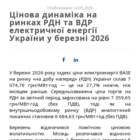
Опубліковано 14.05.2026
Цінова динаміка на
ринках РДН та ВДР
електричної енергії
України у березні 2026
У березні 2026 року індекс ціни електроенергії BASE
на ринку «на добу наперед» (РДН) України склав 7
074,76 грн/МВт·год — це на 27,7% нижче, ніж
місяцем раніше. Середньозважена ціна торгів на
РДН за звітний період зафіксована на рівні 7 359,65
грн/МВт·год (без ПДВ), тоді як на
внутрішньодобовому ринку (ВДР) аналогічний
показник становив 6 684,63 грн/МВт·год (без ПДВ).
Березень відзначився помітною ціновою
волатильністю. Місяць розпочався відносно
низькими значеннями. 1 березня ціна становила 5