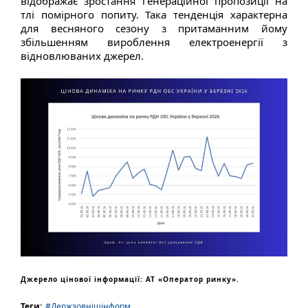
відображає зростання генераційної пропозиції на
тлі помірного попиту. Така тенденція характерна
для весняного сезону з притаманним йому
збільшенням вироблення електроенергії з
відновлюваних джерел.
Джерело цінової інформації: АТ «Оператор ринку».
Теги:
#Держзовнішінформ