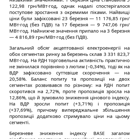
122,98 грн/МВт·год, однак надалі спостерігалося
поступове зростання з окремими піками. Найвищі
ціни були зафіксовані 23 березня — 11 176,85 грн/
МВт·год (без ПДВ) та 17 березня — 9 747,06 грн/
МВт·год. Найнижче значення припало на 3 березня
— 4 816,89 грн/МВт·год (без ПДВ).
Загальний обсяг акцептованої електроенергії на
обох сегментах ринку за березень склав 3 331 823,7
МВт·год. На РДН торговельна активність практично
не змінилася порівняно з лютим (–0,34%), тоді як на
ВДР зафіксовано суттєвіше скорочення — на
20,58%. Баланс попиту та пропозиції на двох
сегментах розвивався по різному: на РДН попит
скоротився на 2,72%, проте пропозиція зросла на
12,86%, що й зумовило зниження цінового індексу.
На ВДР зросли попит (+3,71%) і пропозиція
(+37,69%), причому випереджальне збільшення
пропозиції додатково стримувало ціни на цьому
сегменті.
Березневе зниження індексу BASE загалом