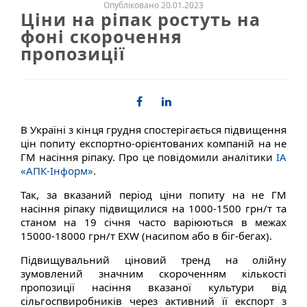
Опубліковано 20.01.2023
Ціни на ріпак ростуть на
фоні скорочення
пропозиції
В Україні з кінця грудня спостерігається підвищення
цін попиту експортно-орієнтованих компаній на не
ГМ насіння ріпаку. Про це повідомили аналітики
ІА
«АПК-Інформ»
.
Так, за вказаний період ціни попиту на не ГМ
насіння ріпаку підвищилися на 1000-1500 грн/т та
станом на 19 січня часто варіюються в межах
15000-18000 грн/т ЕХW (насипом або в біг-бегах).
Підвищувальний ціновий тренд на олійну
зумовлений значним скороченням кількості
пропозиції насіння вказаної культури від
сільгоспвиробників через активний її експорт з