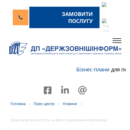
ЗАМОВИТИ
ПОСЛУГУ
Бізнес-плани
для пер
Головна
-
Прес-центр
-
Новини
-
Ціни на ріпак ростуть на фоні скорочення пропозиції