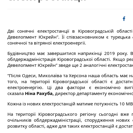
Дві сонячні електростанції в Кіровоградській облас
Девелопмент Юкрейн”. Її співзасновником є турецька ф
сонячної та вітряної електроенергії.
Будівництво має завершитися наприкінці 2019 року. 
облдержадміністрація Кіровоградської області. Якщо р
Девелопмент Юкрейн” зведе ще 2 аналогічні електростан
“Після Одеси, Миколаїва та Херсона наша область має н
того, на території Кіровоградської області є дост
електроенергію. Ці два фактори є економічно вигі
сказала
Ніна Рахуба
,
директор департаменту економічного
Кожна із нових електростанцій матиме потужність 10 МВ
На території Кіровоградського регіону сьогодні вже
очільників облдержадміністрації, спорудження нових 
розвитку області, адже для таких електростанцій є доста