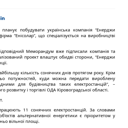
ті планує побудувати українська компанія “Енерджи
ірма “Енісолар”, що спеціалізується на виробництві
Відповідний Меморандум вже підписали компанія та
еалізований проект влаштує обидві сторони, “Енерджи
ції.
айбільшу кількість сонячних днів протягом року. Крім
атньо потужностей, куди можна передати вироблену
дними для будівництва таких електростанцій”, –
 розвитку і торгівлі ОДА Кіровоградської області.
т.
 працюють 11 сонячних електростанцій. За словами
об’єктів альтернативної енергетики є пріоритетом у
тньо вільної площі.