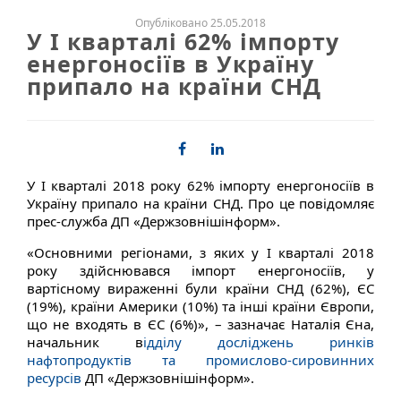
Опубліковано 25.05.2018
У І кварталі 62% імпорту
енергоносіїв в Україну
припало на країни СНД
У І кварталі 2018 року 62% імпорту енергоносіїв в
Україну припало на країни СНД. Про це повідомляє
прес-служба ДП «Держзовнішінформ».
«Основними регіонами, з яких у І кварталі 2018
року здійснювався імпорт енергоносіїв, у
вартісному вираженні були країни СНД (62%), ЄС
(19%), країни Америки (10%) та інші країни Європи,
що не входять в ЄС (6%)», – зазначає Наталія Єна,
начальник в
ідділу досліджень ринків
нафтопродуктів та промислово-сировинних
ресурсів
ДП «Держзовнішінформ».