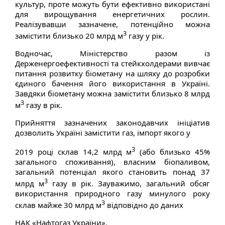
культур, проте можуть бути ефективно використані
для вирощування енергетичних рослин.
Реалізувавши зазначене, потенційно можна
3
замістити близько 20 млрд м
газу у рік.
Водночас, Міністерство разом із
Держенергоефективності та стейкхолдерами вивчає
питання розвитку біометану на шляху до розробки
єдиного бачення його використання в Україні.
Завдяки біометану можна замістити близько 8 млрд
3
м
газу в рік.
Прийняття зазначених законодавчих ініціатив
дозволить Україні замістити газ, імпорт якого у
3
2019 році склав 14,2 млрд м
(або близько 45%
загального споживання), власним біопаливом,
загальний потенціал якого становить понад 37
3
млрд м
газу в рік. Зауважимо, загальний обсяг
використання природного газу минулого року
3
склав майже 30 млрд м
відповідно до даних
НАК «Нафтогаз України».