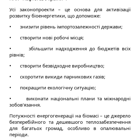
Усі законопроекти – це основа для активізації
розвитку біоенергетики, що допоможе:
• знизити рівень імпортозалежності держави;
• створити нові робочі місця;
• збільшити надходження до бюджетів всіх
рівнів;
• створити безвідходне виробництво;
• скоротити викиди парникових газів;
• покращити екологічну ситуацію;
• виконати національні плани та міжнародні
зобов’язання.
Потужності енергогенерації на біомасі – це джерело
безперебійного та дешевшого теплозабезпечення
для багатьох громад, особливо в опалювальні
періоди.