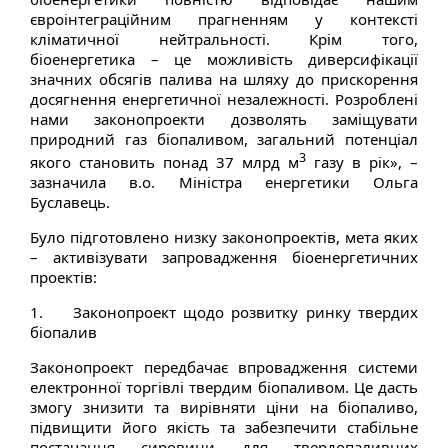
євроінтеграційним прагненням у контексті
кліматичної нейтральності. Крім того,
біоенергетика – це можливість диверсифікації
значних обсягів палива на шляху до прискорення
досягнення енергетичної незалежності. Розроблені
нами законопроекти дозволять заміщувати
природний газ біопаливом, загальний потенціал
3
якого становить понад 37 млрд м
газу в рік», –
зазначила в.о. Міністра енергетики Ольга
Буславець.
Було підготовлено низку законопроектів, мета яких
– активізувати запровадження біоенергетичних
проектів:
1. Законопроект щодо розвитку ринку твердих
біопалив
Законопроект передбачає впровадження системи
електронної торгівлі твердим біопаливом. Це дасть
змогу знизити та вирівняти ціни на біопаливо,
підвищити його якість та забезпечити стабільне
постачання сировини для твердопаливних