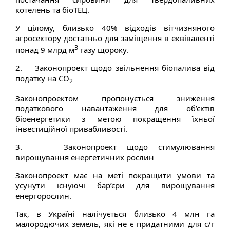
котелень та біоТЕЦ.
У цілому, близько 40% відходів вітчизняного
агросектору достатньо для заміщення в еквіваленті
3
понад 9 млрд м
газу щороку.
2. Законопроект щодо звільнення біопалива від
податку на СО
2
Законопроектом пропонується зниження
податкового навантаження для об’єктів
біоенергетики з метою покращення їхньої
інвестиційної привабливості.
3. Законопроект щодо стимулювання
вирощування енергетичних рослин
Законопроект має на меті покращити умови та
усунути існуючі бар’єри для вирощування
енергорослин.
Так, в Україні налічується близько 4 млн га
малородючих земель, які не є придатними для с/г