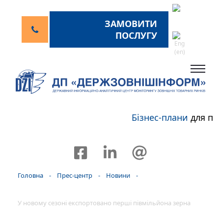
ЗАМОВИТИ
ПОСЛУГУ
Бізнес-плани
для пе
Головна
-
Прес-центр
-
Новини
-
У новому сезоні експортовано перші півмільйона зерна