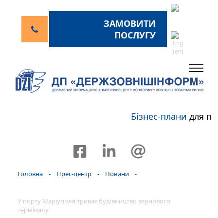
ЗАМОВИТИ
ПОСЛУГУ
Бізнес-плани
для пе
Головна
-
Прес-центр
-
Новини
-
У порту Маріуполя триває будівництво зернового
терміналу