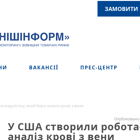
ЗАМОВИТИ 
НИ
ВАКАНСІЇ
ПРЕС-ЦЕНТР
-медсестру, який бере аналіз крові з вени
Опубліковано 
У США створили робота
аналіз крові з вени