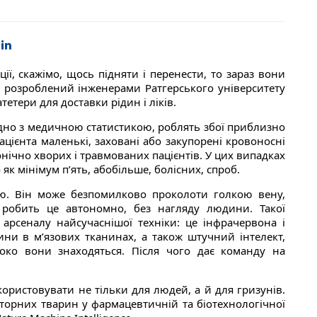
ї, скажімо, щось підняти і перенести, то зараз вони
, розроблений інженерами Ратгерського університету
етери для доставки рідин і ліків.
гідно з медичною статистикою, роблять збої приблизно
цієнта маленькі, заховані або закупорені кровоносні
ронічно хворих і травмованих пацієнтів. У цих випадках
як мінімум п’ять, абобільше, болісних, спроб.
єю. Він може безпомилково проколоти голкою вену,
І робить це автономно, без нагляду людини. Такої
 арсеналу найсучаснішої техніки: це інфрачервона і
ини в м’язових тканинах, а також штучний інтелект,
боко вони знаходяться. Після чого дає команду на
ористовувати не тільки для людей, а й для гризунів.
аторних тварин у фармацевтичній та біотехнологічної