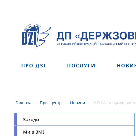
ПРО ДЗІ
ПОСЛУГИ
НОВИ
Головна
-
Прес-центр
-
Новини
-
У США створили робота
Заходи
Ми в ЗМІ