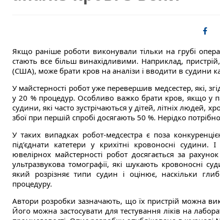
Якщо раніше роботи виконували тільки на грубі операці
стають все більш винахідливими. Наприклад, пристрій
(США), може брати кров на аналізи і вводити в судини кат
У майстерності робот уже перевершив медсестер, які, з
у 20 % процедур. Особливо важко брати кров, якщо у па
судини, які часто зустрічаються у дітей, літніх людей, х
збої при першій спробі досягають 50 %. Нерідко потрібно 
У таких випадках робот-медсестра є поза конкуренці
під’єднати катетери у крихітні кровоносні судини. 
ювелірнох майстерності робот досягається за рахунок
ультразвукова томографії, які шукають кровоносні суд
який розрізняє типи судин і оцінює, наскільки гли
процедуру.
Автори розробки зазначають, що їх пристрій можна вик
Його можна застосувати для тестування ліків на лабор