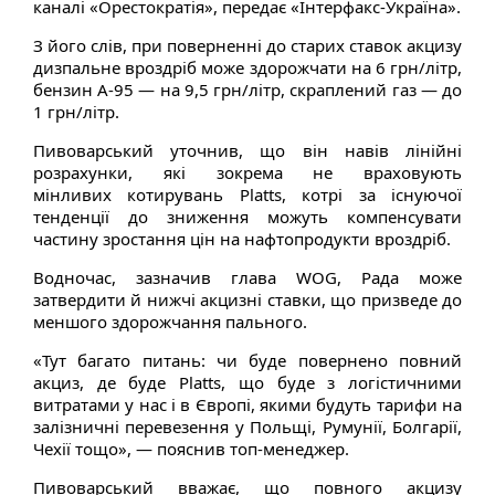
каналі «Орестократія», передає «Інтерфакс-Україна».
З його слів, при поверненні до старих ставок акцизу
дизпальне вроздріб може здорожчати на 6 грн/літр,
бензин А-95 — на 9,5 грн/літр, скраплений газ — до
1 грн/літр.
Пивоварський уточнив, що він навів лінійні
розрахунки, які зокрема не враховують
мінливих котирувань Platts, котрі за існуючої
тенденції до зниження можуть компенсувати
частину зростання цін на нафтопродукти вроздріб.
Водночас, зазначив глава WOG, Рада може
затвердити й нижчі акцизні ставки, що призведе до
меншого здорожчання пального.
«Тут багато питань: чи буде повернено повний
акциз, де буде Platts, що буде з логістичними
витратами у нас і в Європі, якими будуть тарифи на
залізничні перевезення у Польщі, Румунії, Болгарії,
Чехії тощо», — пояснив топ-менеджер.
Пивоварський вважає, що повного акцизу