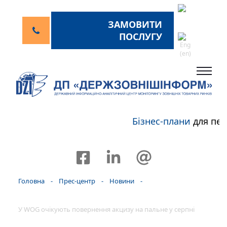
ЗАМОВИТИ
ПОСЛУГУ
Бізнес-плани
для пер
Головна
-
Прес-центр
-
Новини
-
У WOG очікують повернення акцизу на пальне у серпні