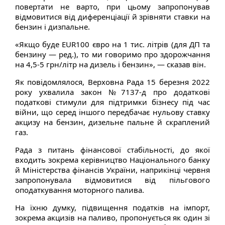
повертати не варто, при цьому запропонував
відмовитися від диференціації й зрівняти ставки на
бензин і дизпальне.
«Якщо буде EUR100 євро на 1 тис. літрів (для ДП та
бензину — ред.), то ми говоримо про здорожчання
на 4,5-5 грн/літр на дизель і бензин», — сказав він.
Як повідомлялося, Верховна Рада 15 березня 2022
року ухвалила закон №7137-д про додаткові
податкові стимули для підтримки бізнесу під час
війни, що серед іншого передбачає нульову ставку
акцизу на бензин, дизельне пальне й скраплений
газ.
Рада з питань фінансової стабільності, до якої
входить зокрема керівництво Національного банку
й Міністерства фінансів України, наприкінці червня
запропонувала відмовитися від пільгового
оподаткування моторного палива.
На їхню думку, підвищення податків на імпорт,
зокрема акцизів на паливо, пропонується як один зі