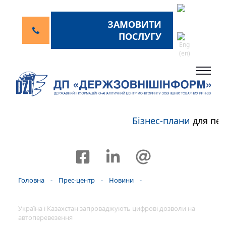
ЗАМОВИТИ
ПОСЛУГУ
Бізнес-плани
для пер
Головна
-
Прес-центр
-
Новини
-
Україна і Казахстан запроваджують цифрові дозволи на
автоперевезення