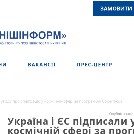
ЗАМОВИТИ 
НИ
ВАКАНСІЇ
ПРЕС-ЦЕНТР
и угоду про співпрацю у космічній сфері за програмою Copernicus
Опубліковано 
Україна і ЄС підписали 
космічній сфері за про