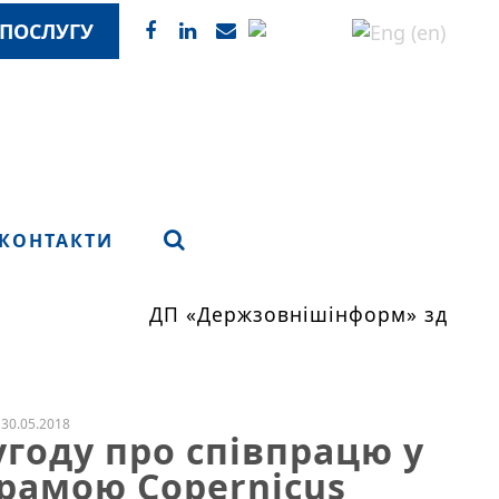
ПОСЛУГУ
КОНТАКТИ
ДП «Держзовнішінформ» здійсню
30.05.2018
угоду про співпрацю у
грамою Copernicus