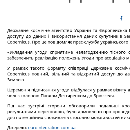
Державне космічне агентство України та Європейська К
доступу до даних і використання даних супутників Se
Copernicus. Про це повідомляє прес-служба українського
«Укладання угоди сприятиме налагодженню тісного с
забезпечить реалізацію положень Угоди про асоціацію мі
У рамках такого формату співпраці Державне косміч
Copernicus повний, вільний та відкритий доступ до дан
Землею.
Церемонія підписання угоди відбулася у рамках візиту 
чолі з головою Павлом Дегтяренком до Брюсселя.
Під час зустрічі сторони обговорили подальші крок
результатами переговорів, було домовлено про проведе
для потенційних споживачів стосовно можливостей викор
Джерело:
eurointegration.com.ua