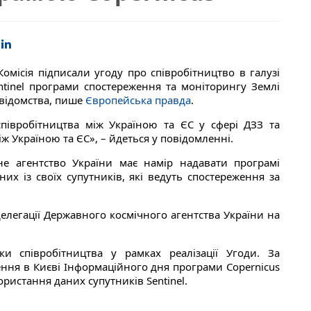
омісія підписали угоду про співробітництво в галузі
ntinel програми спостереження та моніторингу Землі
 відомства, пише
Європейська правда
.
півробітництва між Україною та ЄС у сфері ДЗЗ та
ж Україною та ЄС», – йдеться у повідомленні.
не агентство України має намір надавати програмі
их із своїх супутників, які ведуть спостереження за
делегації Державного космічного агентства України на
и співробітництва у рамках реалізації Угоди. За
ння в Києві Інформаційного дня програми Copernicus
истання даних супутників Sentinel.