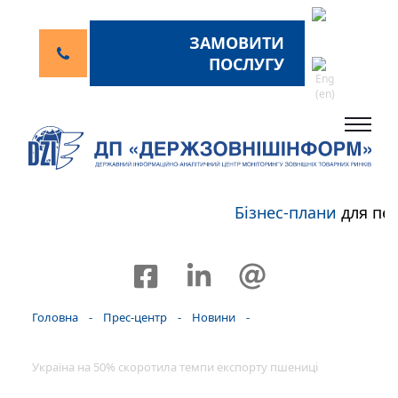
ЗАМОВИТИ
ПОСЛУГУ
Бізнес-плани
для пер
Головна
-
Прес-центр
-
Новини
-
Україна на 50% скоротила темпи експорту пшениці