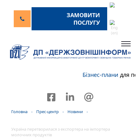
ЗАМОВИТИ
ПОСЛУГУ
Бізнес-плани
для пер
Головна
-
Прес-центр
-
Новини
-
Україна перетворилася з експортера на імпортера
молочних продуктів