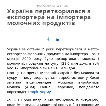
Опубліковано 04.11.2020
Україна перетворилася з
експортера на імпортера
молочних продуктів
Україна за останні 2 роки перетворилася із нетто-
експортера молочних продуктів на імпортера – за 9
місяців 2020 року було експортовано молока і
молочних продуктів на суму 128,6 млн дол., в той
час, як імпортовано аж на 218 млн дол.
Про це на пресконференції «Україна без молока та
цукру – чому скорочується виробництво» у Києві
заявила віце-президент Асоціації виробників
молока (АВМ) Ганна Лавренюк, повідомляє
коресподент
Укрінформу
.
«У 2019 році вперше ми зіткнулись із ситуацією,
коли імпортували молочної продукції в грошовому