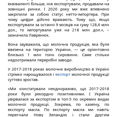
еквіваленті більше, ніж експортували, продавали на
зовнішні ринки. І 2020 року ми вже впевнено
закріпили за собою статус нетто-імпортера. При
чому цифри дійсно вражають. Тому що, якщо
експортували за останні 9 місяців на суму 128,6 млн
дол., то імпортували уже на 218 млн дол.», –
зазначила Лавренюк.
Вона зауважила, що молочна продукція, яка буле
ввезена на територію України, — це орієнтовно
близько 1 млн тонн сировини. Саме стільки
недоотримали переробні заводи.
У 2017-2018 роках молочне виробництво в Україні
стрімко нарощувалося і
експорт
молочної продукції
суттєво зростав.
«Ми констатували неодноразово, що 2017-2018
роки були рекордно позитивними. І Україна
увірвалася за експортом в топ-5 по окремих видах
молочної продукції. Зокрема, по казеїну, по
експорту масла. По експорту масла ми навіть
перегнали Нову Зеландію і стали другим