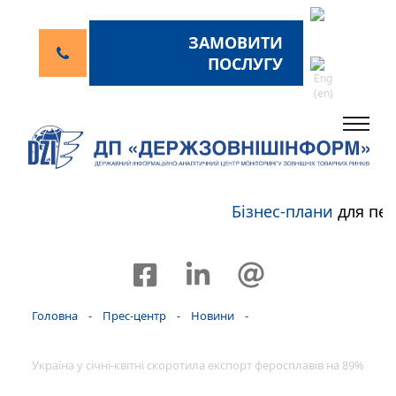
ЗАМОВИТИ
ПОСЛУГУ
Бізнес-плани
для пер
Головна
-
Прес-центр
-
Новини
-
Україна у січні-квітні скоротила експорт феросплавів на 89%