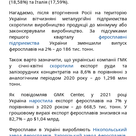
(18,58%) та Італія (17,59%).
Нагадаємо, після вторгнення Росії на територію
України вітчизняні металургійні підприємства
скоротили виробництво продукції до мінімуму або
законсервували виробництво. За підсумками
першого кварталу
феросплавні
підприємства
України зменшили випуск
феросплавів на 2% – до 186 тис. тонн.
Також варто зазначити, що українські компанії ГМК
у січні-квітні
скоротили
експорт руди та
залізорудних концентратів на 8,6% в порівнянні з
аналогічним періодом 2020 року – до 1,298 млн
тонн.
Як повідомляв GMK Center, у 2021 році
Україна
наростила
експорт феросплавів на 7% у
порівнянні з 2020 роком – до 668,5 тис. тонн. У
грошовому виразі експорт феросплавів знизився на
82,7% – до $1,04 млрд.
Феросплави в Україні виробляють
Нікопольський
завод феросплавів
,
Запорізький завод феросплавів
,