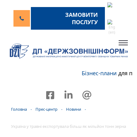
ЗАМОВИТИ
ПОСЛУГУ
Бізнес-плани
для пе
Головна
-
Прес-центр
-
Новини
-
Україна у травні експортувала більш як мільйон тонн зерна