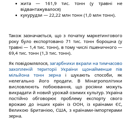
жита — 161,9 тис. тонн (у травні не
відвантажувалося)
кукурудзи — 22,22 млн тонн (1,0 млн тонн).
Також зазначається, що з початку маркетингового
року було експортовано 71 тис. тонн борошна (у
травні — 1,4 тис. тонн), в тому числі пшеничного —
69,4 тис. тонн (1,3 тис. тонн).
Як повідомлялося,
загарбники вкрали на тимчасово
захопленій території України щонайменше пів
мільйона тонн зерна
і шукають способи, як
нелегально його продати. В Мінагрополітики
висловлюють побоювання, що росіяни можуть
викрадати й новий урожай озимих культур. Україна
постійно обговорює проблему експорту свого
врожаю до інших країн із ООН, із країнами ЄС,
Великою Британією, США, з країнами-імпортерами
зерна.