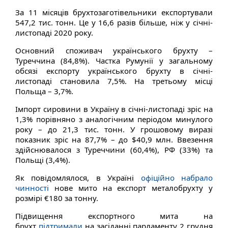
За 11 місяців брухтозаготівельники експортували
547,2 тис. тонн. Це у 16,6 разів більше, ніж у січні-
листопаді 2020 року.
Основний споживач українського брухту –
Туреччина (84,8%). Частка Румунії у загальному
обсязі експорту українського брухту в січні-
листопаді становила 7,5%. На третьому місці
Польща – 3,7%.
Імпорт сировини в Україну в січні-листопаді зріс на
1,3% порівняно з аналогічним періодом минулого
року – до 21,3 тис. тонн. У грошовому виразі
показник зріс на 87,7% – до $40,9 млн. Ввезення
здійснювалося з Туреччини (60,4%), РФ (33%) та
Польщі (3,4%).
Як повідомлялося, в Україні
офіційно набрало
чинності
нове мито на експорт металобрухту у
розмірі €180 за тонну.
Підвищення експортного мита на
брухт
підтримали
на засіданні парламенту 2 грудня