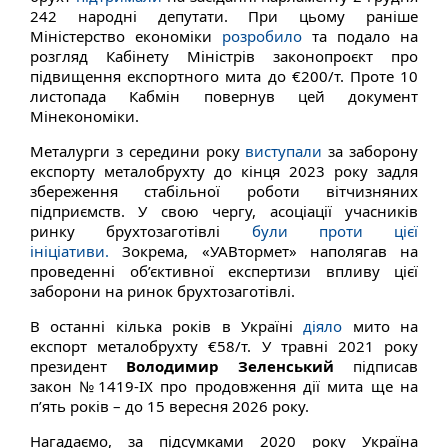
242 народні депутати. При цьому раніше
Міністерство економіки
розробило
та подало на
розгляд Кабінету Міністрів законопроєкт про
підвищення експортного мита до €200/т. Проте 10
листопада Кабмін повернув цей документ
Мінекономіки.
Металурги з середини року
виступали
за заборону
експорту металобрухту до кінця 2023 року задля
збереження стабільної роботи вітчизняних
підприємств. У свою чергу, асоціації учасників
ринку брухтозаготівлі
були проти цієї
ініціативи.
Зокрема, «УАВтормет» наполягав на
проведенні об’єктивної експертизи впливу цієї
заборони на ринок брухтозаготівлі.
В останні кілька років в Україні
діяло
мито на
експорт металобрухту €58/т. У травні 2021 року
президент
Володимир Зеленський
підписав
закон №1419-IX про продовження дії мита ще на
п’ять років – до 15 вересня 2026 року.
Нагадаємо, за підсумками 2020 року Україна