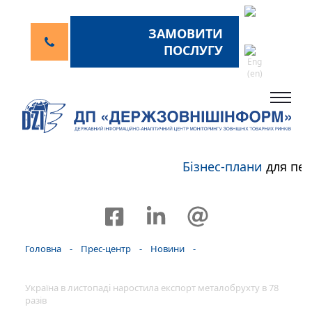
ЗАМОВИТИ
ПОСЛУГУ
Бізнес-плани
для пер
Головна
-
Прес-центр
-
Новини
-
Україна в листопаді наростила експорт металобрухту в 78
разів