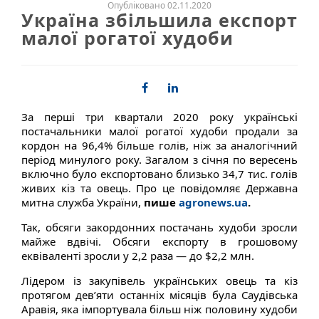
Опубліковано 02.11.2020
Україна збільшила експорт
малої рогатої худоби
За перші три квартали 2020 року українські
постачальники малої рогатої худоби продали за
кордон на 96,4% більше голів, ніж за аналогічний
період минулого року. Загалом з січня по вересень
включно було експортовано близько 34,7 тис. голів
живих кіз та овець. Про це повідомляє Державна
митна служба України,
пише
agronews.ua
.
Так, обсяги закордонних постачань худоби зросли
майже вдвічі. Обсяги експорту в грошовому
еквіваленті зросли у 2,2 раза — до $2,2 млн.
Лідером із закупівель українських овець та кіз
протягом дев’яти останніх місяців була Саудівська
Аравія, яка імпортувала більш ніж половину худоби