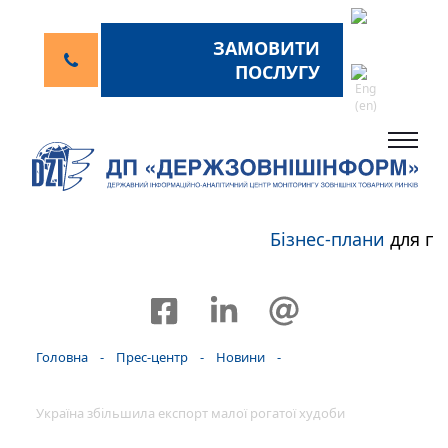
ЗАМОВИТИ
ПОСЛУГУ
Бізнес-плани
для пе
Головна
-
Прес-центр
-
Новини
-
Україна збільшила експорт малої рогатої худоби