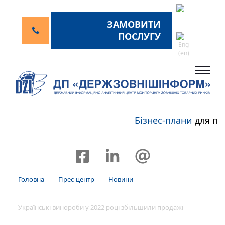
ЗАМОВИТИ
ПОСЛУГУ
Бізнес-плани
для пе
Головна
-
Прес-центр
-
Новини
-
Українські винороби у 2022 році збільшили продажі