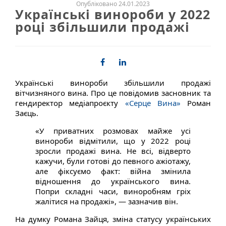
Опубліковано 24.01.2023
Українські винороби у 2022
році збільшили продажі
Українські винороби збільшили продажі
вітчизняного вина. Про це повідомив засновник та
гендиректор медіапроєкту
«Серце Вина»
Роман
Заєць.
«У приватних розмовах майже усі
винороби відмітили, що у 2022 році
зросли продажі вина. Не всі, відверто
кажучи, були готові до певного ажіотажу,
але фіксуємо факт: війна змінила
відношення до українського вина.
Попри складні часи, виноробням гріх
жалітися на продажі», — зазначив він.
На думку Романа Зайця, зміна статусу українських