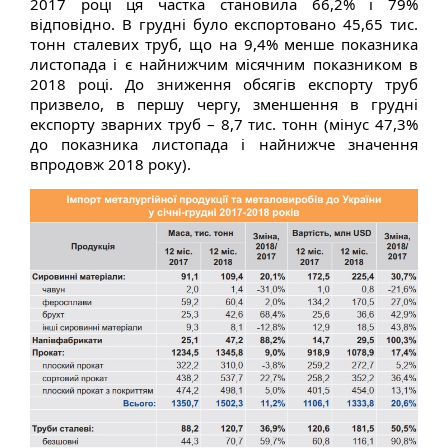
2017 році ця частка становила 66,2% і 79%
відповідно. В грудні було експортовано 45,65 тис.
тонн сталевих труб, що на 9,4% менше показника
листопада і є найнижчим місячним показником в
2018 році. До зниження обсягів експорту труб
призвело, в першу чергу, зменшення в грудні
експорту зварних труб – 8,7 тис. тонн (мінус 47,3%
до показника листопада і найнижче значення
впродовж 2018 року).