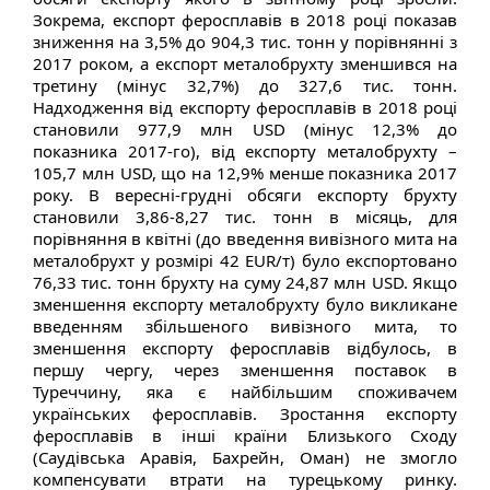
Зокрема, експорт феросплавів в 2018 році показав
зниження на 3,5% до 904,3 тис. тонн у порівнянні з
2017 роком, а експорт металобрухту зменшився на
третину (мінус 32,7%) до 327,6 тис. тонн.
Надходження від експорту феросплавів в 2018 році
становили 977,9 млн USD (мінус 12,3% до
показника 2017-го), від експорту металобрухту –
105,7 млн USD, що на 12,9% менше показника 2017
року. В вересні-грудні обсяги експорту брухту
становили 3,86-8,27 тис. тонн в місяць, для
порівняння в квітні (до введення вивізного мита на
металобрухт у розмірі 42 EUR/т) було експортовано
76,33 тис. тонн брухту на суму 24,87 млн USD. Якщо
зменшення експорту металобрухту було викликане
введенням збільшеного вивізного мита, то
зменшення експорту феросплавів відбулось, в
першу чергу, через зменшення поставок в
Туреччину, яка є найбільшим споживачем
українських феросплавів. Зростання експорту
феросплавів в інші країни Близького Сходу
(Саудівська Аравія, Бахрейн, Оман) не змогло
компенсувати втрати на турецькому ринку.