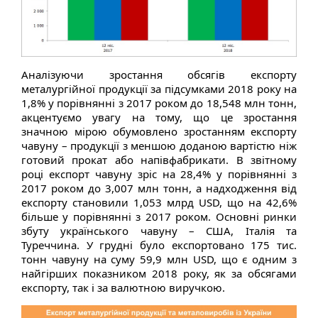
Аналізуючи зростання обсягів експорту
металургійної продукції за підсумками 2018 року на
1,8% у порівнянні з 2017 роком до 18,548 млн тонн,
акцентуємо увагу на тому, що це зростання
значною мірою обумовлено зростанням експорту
чавуну – продукції з меншою доданою вартістю ніж
готовий прокат або напівфабрикати. В звітному
році експорт чавуну зріс на 28,4% у порівнянні з
2017 роком до 3,007 млн тонн, а надходження від
експорту становили 1,053 млрд USD, що на 42,6%
більше у порівнянні з 2017 роком. Основні ринки
збуту українського чавуну – США, Італія та
Туреччина. У грудні було експортовано 175 тис.
тонн чавуну на суму 59,9 млн USD, що є одним з
найгірших показником 2018 року, як за обсягами
експорту, так і за валютною виручкою.