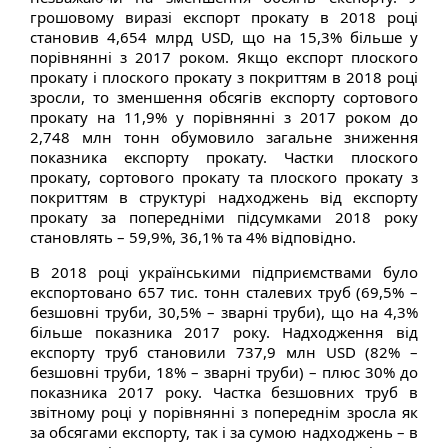
грошовому виразі експорт прокату в 2018 році
становив 4,654 млрд USD, що на 15,3% більше у
порівнянні з 2017 роком. Якщо експорт плоского
прокату і плоского прокату з покриттям в 2018 році
зросли, то зменшення обсягів експорту сортового
прокату на 11,9% у порівнянні з 2017 роком до
2,748 млн тонн обумовило загальне зниження
показника експорту прокату. Частки плоского
прокату, сортового прокату та плоского прокату з
покриттям в структурі надходжень від експорту
прокату за попередніми підсумками 2018 року
становлять – 59,9%, 36,1% та 4% відповідно.
В 2018 році українськими підприємствами було
експортовано 657 тис. тонн сталевих труб (69,5% –
безшовні труби, 30,5% – зварні труби), що на 4,3%
більше показника 2017 року. Надходження від
експорту труб становили 737,9 млн USD (82% –
безшовні труби, 18% – зварні труби) – плюс 30% до
показника 2017 року. Частка безшовних труб в
звітному році у порівнянні з попереднім зросла як
за обсягами експорту, так і за сумою надходжень – в