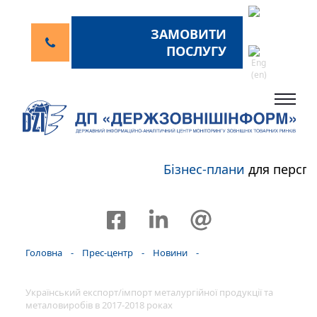
ЗАМОВИТИ
ПОСЛУГУ
Бізнес-плани
для перспек
Головна
-
Прес-центр
-
Новини
-
Український експорт/імпорт металургійної продукції та
металовиробів в 2017-2018 роках