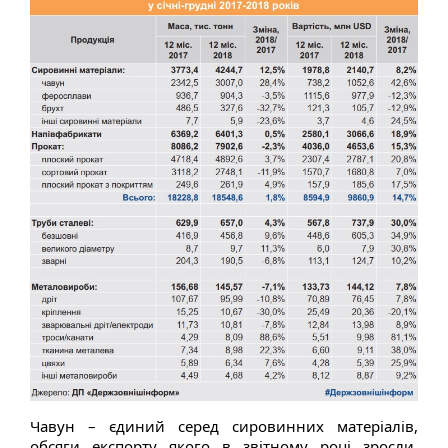
Чавун – єдиний серед сировинних матеріалів,
обсяги експорту якого в звітному році зросли.