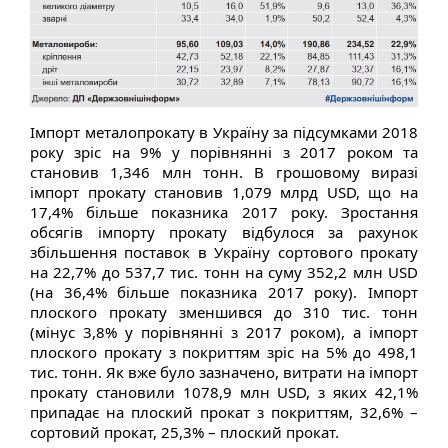
Імпорт металопрокату в Україну за підсумками 2018
року зріс на 9% у порівнянні з 2017 роком та
становив 1,346 млн тонн. В грошовому виразі
імпорт прокату становив 1,079 млрд USD, що на
17,4% більше показника 2017 року. Зростання
обсягів імпорту прокату відбулося за рахунок
збільшення поставок в Україну сортового прокату
на 22,7% до 537,7 тис. тонн на суму 352,2 млн USD
(на 36,4% більше показника 2017 року). Імпорт
плоского прокату зменшився до 310 тис. тонн
(мінус 3,8% у порівнянні з 2017 роком), а імпорт
плоского прокату з покриттям зріс на 5% до 498,1
тис. тонн. Як вже було зазначено, витрати на імпорт
прокату становили 1078,9 млн USD, з яких 42,1%
припадає на плоский прокат з покриттям, 32,6% –
сортовий прокат, 25,3% – плоский прокат.