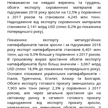
Незважаючи на невдалі вересень та грудень,
обсяги експорту сировинних матеріалів за
підсумками 2018 року зросли на 12,5% у порівнянні
з 2017 роком та становили 4,245 млн тонн.
Надходження від експорту сировинних матеріалів
становили 2,141 млрд USD (плюс 8,2% до показника
попереднього року).
Показники експорту металургійних
напівфабрикатів також зросли і за підсумками 2018
року експорт напівфабрикатів становив 6,401 млн
тонн, що на 0,5% більше у порівнянні з 2017 роком.
В грошовому виразі зростання обсягів експорту
напівфабрикатів було більш значним – 3,067 млрд
USD (плюс 18,9% до показника попереднього року).
Основні споживачі українських напівфабрикатів –
Італія, Туреччина, Єгипет, Алжир та Болгарія.
Обсяги експорту готового прокату зменшились до
7,903 млн тонн (мінус 2,3% у порівнянні з 2017
роком), але через загальне зростання цін на
світовому ринку в сегменті готового прокату
надходження від експорту прокату зросли,
незважаючи на зменшення обсягів експорту. У