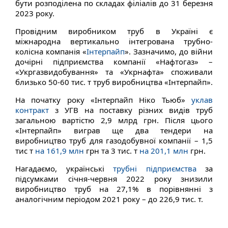
бути розподілена по складах філіалів до 31 березня
2023 року.
Провідним виробником труб в Україні є
міжнародна вертикально інтегрована трубно-
колісна компанія «
Інтерпайп
». Зазначимо, до війни
дочірні підприємства компанії «Нафтогаз» –
«Укргазвидобування» та «Укрнафта» споживали
близько 50-60 тис. т труб виробництва «Інтерпайп».
На початку року «Інтерпайп Ніко Тьюб»
уклав
контракт
з УГВ на поставку різних видів труб
загальною вартістю 2,9 млрд грн. Після цього
«Інтерпайп» виграв ще два тендери на
виробництво труб для газодобувної компанії – 1,5
тис т
на 161,9 млн
грн та 3 тис. т
на 201,1 млн
грн.
Нагадаємо, українські
трубні підприємства
за
підсумками січня-червня 2022 року знизили
виробництво труб на 27,1% в порівнянні з
аналогічним періодом 2021 року – до 226,9 тис. т.