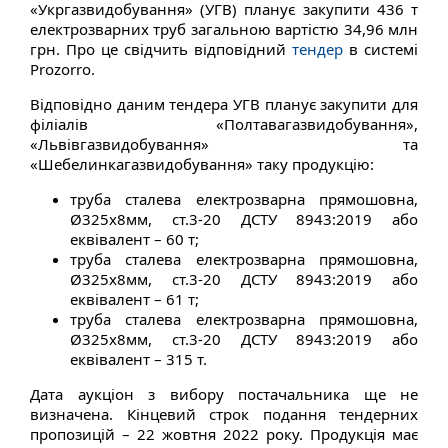
«Укргазвидобування» (УГВ) планує закупити 436 т
електрозварних труб загальною вартістю 34,96 млн
грн. Про це свідчить відповідний
тендер
в системі
Prozorro.
Відповідно даним тендера УГВ планує закупити для
філіалів «Полтавагазвидобування»,
«Львівгазвидобування» та
«Шебелинкагазвидобування» таку продукцію:
труба сталева електрозварна прямошовна,
Ø325х8мм, ст.3-20 ДСТУ 8943:2019 або
еквівалент – 60 т;
труба сталева електрозварна прямошовна,
Ø325х8мм, ст.3-20 ДСТУ 8943:2019 або
еквівалент – 61 т;
труба сталева електрозварна прямошовна,
Ø325х8мм, ст.3-20 ДСТУ 8943:2019 або
еквівалент – 315 т.
Дата аукціон з вибору постачальника ще не
визначена. Кінцевий строк подання тендерних
пропозицій – 22 жовтня 2022 року. Продукція має