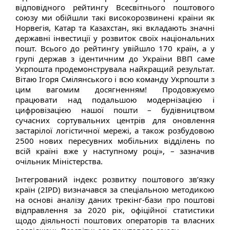
відповідного рейтингу Всесвітнього поштового
союзу ми обійшли такі високорозвинені країни як
Норвегія, Катар та Казахстан, які вкладають значні
державні інвестиції у розвиток своїх національних
пошт. Всього до рейтингу увійшло 170 країн, а у
групі держав з ідентичним до України ВВП саме
Укрпошта продемонструвала найкращий результат.
Вітаю Ігоря Смілянського і всю команду Укрпошти з
цим вагомим досягненням! Продовжуємо
працювати над подальшою модернізацією і
цифровізацією нашої пошти – будівництвом
сучасних сортувальних центрів для оновлення
застарілої логістичної мережі, а також розбудовою
2500 нових пересувних мобільних відділень по
всій країні вже у наступному році», – зазначив
очільник Міністерства.
Інтегрований індекс розвитку поштового зв’язку
країн (2IPD) визначався за спеціальною методикою
на основі аналізу даних трекінг-бази про поштові
відправлення за 2020 рік, офіційної статистики
щодо діяльності поштових операторів та власних