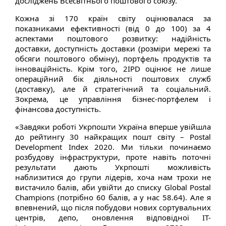
досліджень Всесвітнього поштового союзу.
Кожна зі 170 країн світу оцінювалася за
показниками ефективності (від 0 до 100) за 4
аспектами поштового розвитку: надійність
доставки, доступність доставки (розміри мережі та
обсяги поштового обміну), портфель продуктів та
інноваційність. Крім того, 2IPD оцінює не лише
операційний бік діяльності поштових служб
(доставку), але й стратегічний та соціальний.
Зокрема, це управління бізнес-портфелем і
фінансова доступність.
«Завдяки роботі Укрпошти Україна вперше увійшла
до рейтингу 30 найкращих пошт світу – Postal
Development Index 2020. Ми тільки починаємо
розбудову інфраструктури, проте навіть поточні
результати дають Укрпошті можливість
наблизитися до групи лідерів, хоча нам трохи не
вистачило балів, аби увійти до списку Global Postal
Champions (потрібно 60 балів, а у нас 58.64). Але я
впевнений, що після побудови нових сортувальних
центрів, депо, оновлення відповідної ІТ-