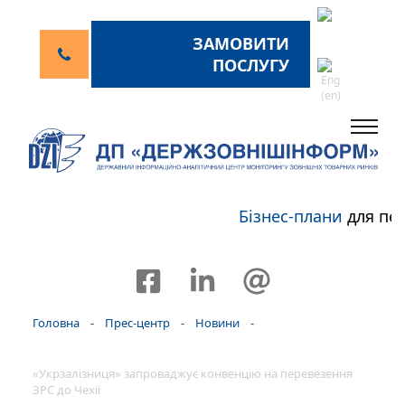
ЗАМОВИТИ
ПОСЛУГУ
Бізнес-плани
для пер
Головна
-
Прес-центр
-
Новини
-
«Укрзалізниця» запроваджує конвенцію на перевезення
ЗРС до Чехії