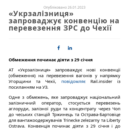
Опубліковано 26.01.2023
«Укрзалізниця»
запроваджує конвенцію на
перевезення ЗРС до Чехії
Обмеження починає діяти з 29 січня
АТ «Укрзалізниця» запроваждує нові конвенції
(обмеження) на перевезення вагонів у напрямку
Угорщини та Чехії,
повідомляє
Rail.insider із
посиланням на УЗ.
Одне з обмежень, яке запроваджує національний
залізничний оператор, стосується перевезень
аглоруди, залізної руди та концентрату через Чоп
до чеських станцій Тржинець та Острава-Бартовіце
для вантажоодержувачів Trinecke zelezarny та Liberty
Ostrava. Конвенція починає діяти з 29 січня і до