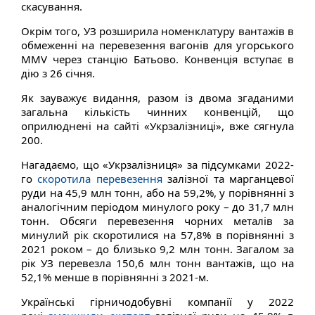
скасування.
Окрім того, УЗ розширила номенклатуру вантажів в
обмеженні на перевезення вагонів для угорського
MMV через станцію Батьово. Конвенція вступає в
дію з 26 січня.
Як зауважує видання, разом із двома згаданими
загальна кількість чинних конвенцій, що
оприлюднені на сайті «Укрзалізниці», вже сягнула
200.
Нагадаємо, що «Укрзалізниця» за підсумками 2022-
го
скоротила перевезення
залізної та марганцевої
руди на 45,9 млн тонн, або на 59,2%, у порівнянні з
аналогічним періодом минулого року – до 31,7 млн
тонн. Обсяги перевезення чорних металів за
минулий рік скоротилися на 57,8% в порівнянні з
2021 роком – до близько 9,2 млн тонн. Загалом за
рік УЗ перевезла 150,6 млн тонн вантажів, що на
52,1% менше в порівнянні з 2021-м.
Українські гірничодобувні компанії у 2022