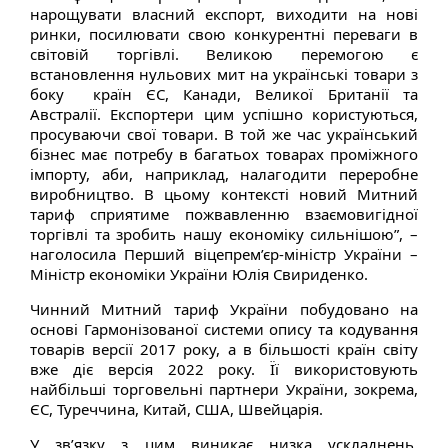
нарощувати власний експорт, виходити на нові
ринки, посилювати свою конкурентні переваги в
світовій торгівлі. Великою перемогою є
встановлення нульових мит на українські товари з
боку країн ЄС, Канади, Великої Британії та
Австралії. Експортери цим успішно користуються,
просуваючи свої товари. В той же час український
бізнес має потребу в багатьох товарах проміжного
імпорту, аби, наприклад, налагодити переробне
виробництво. В цьому контексті новий Митний
тариф сприятиме пожвавленню взаємовигідної
торгівлі та зробить нашу економіку сильнішою”, –
наголосила Перший віцепрем’єр-міністр України –
Міністр економіки України Юлія Свириденко.
Чинний Митний тариф України побудовано на
основі Гармонізованої системи опису та кодування
товарів версії 2017 року, а в більшості країн світу
вже діє версія 2022 року. Її використовують
найбільші торговельні партнери України, зокрема,
ЄС, Туреччина, Китай, США, Швейцарія.
У зв’язку з цим виникає низка ускладнень,