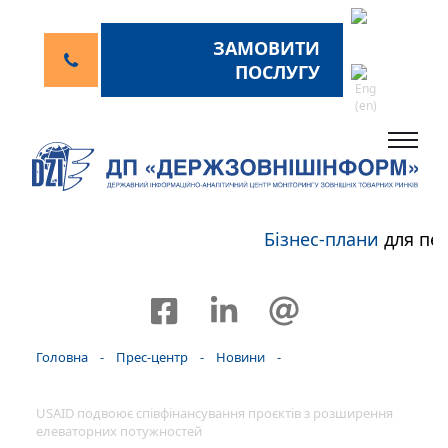
ЗАМОВИТИ
ПОСЛУГУ
Бізнес-плани
для пер
Головна
-
Прес-центр
-
Новини
-
USAID подвоює співфінансування проєктів з розширення
елеваторних потужностей