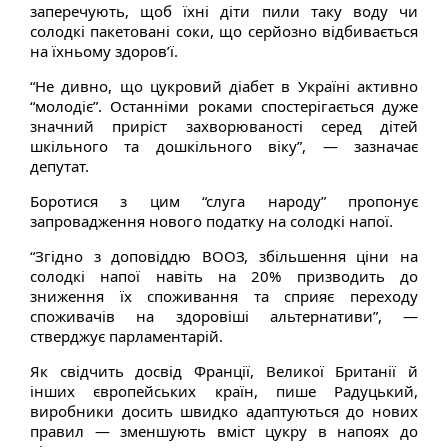
заперечують, щоб їхні діти пили таку воду чи
солодкі пакетовані соки, що серйозно відбивається
на їхньому здоров’ї.
“Не дивно, що цукровий діабет в Україні активно
“молодіє”. Останніми роками спостерігається дуже
значний приріст захворюваності серед дітей
шкільного та дошкільного віку”, — зазначає
депутат.
Боротися з цим “слуга народу” пропонує
запровадження нового податку на солодкі напої.
“Згідно з доповіддю ВООЗ, збільшення ціни на
солодкі напої навіть на 20% призводить до
зниження їх споживання та сприяє переходу
споживачів на здоровіші альтернативи”, —
стверджує парламентарій.
Як свідчить досвід Франції, Великої Британії й
інших європейських країн, пише Радуцький,
виробники досить швидко адаптуються до нових
правил — зменшують вміст цукру в напоях до