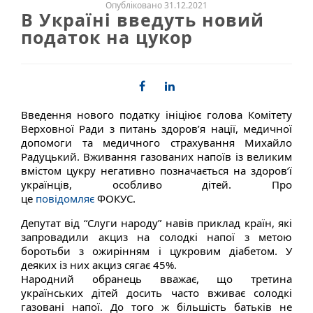
Опубліковано 31.12.2021
В Україні введуть новий
податок на цукор
Введення нового податку ініціює голова Комітету
Верховної Ради з питань здоров’я нації, медичної
допомоги та медичного страхування Михайло
Радуцький. Вживання газованих напоїв із великим
вмістом цукру негативно позначається на здоров’ї
українців, особливо дітей. Про
це
повідомляє
ФОКУС.
Депутат від “Слуги народу” навів приклад країн, які
запровадили акциз на солодкі напої з метою
боротьби з ожирінням і цукровим діабетом. У
деяких із них акциз сягає 45%.
Народний обранець вважає, що третина
українських дітей досить часто вживає солодкі
газовані напої. До того ж більшість батьків не