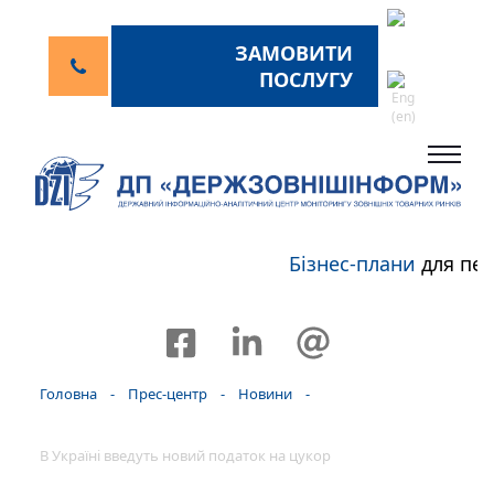
ЗАМОВИТИ
ПОСЛУГУ
Бізнес-плани
для пер
Головна
-
Прес-центр
-
Новини
-
В Україні введуть новий податок на цукор