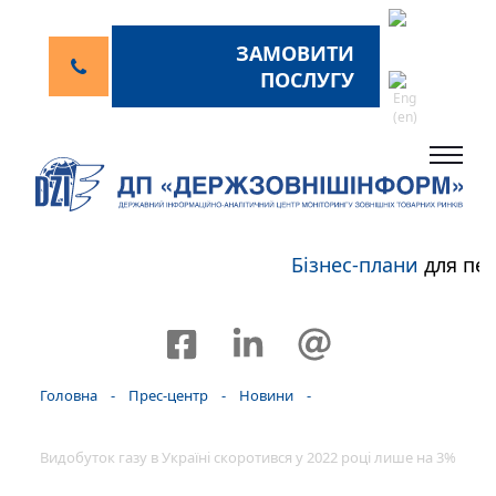
ЗАМОВИТИ
ПОСЛУГУ
Бізнес-плани
для пер
Головна
-
Прес-центр
-
Новини
-
Видобуток газу в Україні скоротився у 2022 році лише на 3%