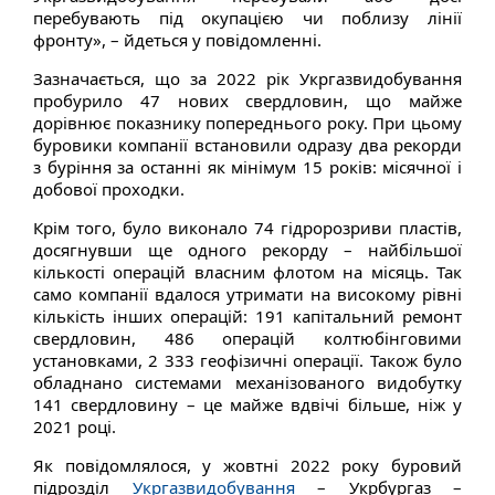
перебувають під окупацією чи поблизу лінії
фронту», – йдеться у повідомленні.
Зазначається, що за 2022 рік Укргазвидобування
пробурило 47 нових свердловин, що майже
дорівнює показнику попереднього року. При цьому
буровики компанії встановили одразу два рекорди
з буріння за останні як мінімум 15 років: місячної і
добової проходки.
Крім того, було виконало 74 гідророзриви пластів,
досягнувши ще одного рекорду – найбільшої
кількості операцій власним флотом на місяць. Так
само компанії вдалося утримати на високому рівні
кількість інших операцій: 191 капітальний ремонт
свердловин, 486 операцій колтюбінговими
установками, 2 333 геофізичні операції. Також було
обладнано системами механізованого видобутку
141 свердловину – це майже вдвічі більше, ніж у
2021 році.
Як повідомлялося, у жовтні 2022 року буровий
підрозділ
Укргазвидобування
– Укрбургаз –