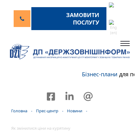
ЗАМОВИТИ
ПОСЛУГУ
Бізнес-плани
для пе
Головна
-
Прес-центр
-
Новини
-
Як змінилися ціни на курятину