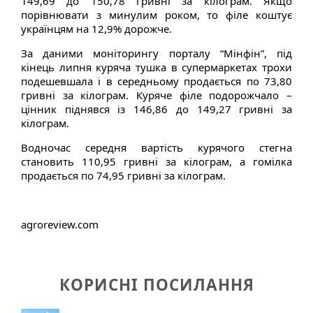
149,69 до 150,78 гривні за кілограм. Якщо
порівнювати з минулим роком, то філе коштує
українцям на 12,9% дорожче.
За даними моніторингу порталу “Мінфін”, під
кінець липня куряча тушка в супермаркетах трохи
подешевшала і в середньому продається по 73,80
гривні за кілограм. Куряче філе подорожчало –
цінник піднявся із 146,86 до 149,27 гривні за
кілограм.
Водночас середня вартість курячого стегна
становить 110,95 гривні за кілограм, а гомілка
продається по 74,95 гривні за кілограм.
agroreview.com
КОРИСНІ ПОСИЛАННЯ