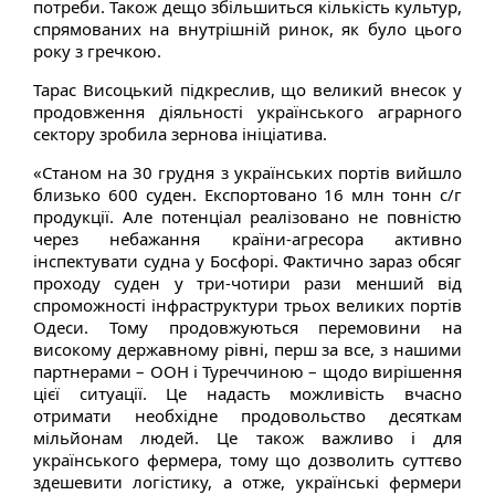
потреби. Також дещо збільшиться кількість культур,
спрямованих на внутрішній ринок, як було цього
року з гречкою.
Тарас Висоцький підкреслив, що великий внесок у
продовження діяльності українського аграрного
сектору зробила зернова ініціатива.
«Станом на 30 грудня з українських портів вийшло
близько 600 суден. Експортовано 16 млн тонн с/г
продукції. Але потенціал реалізовано не повністю
через небажання країни-агресора активно
інспектувати судна у Босфорі. Фактично зараз обсяг
проходу суден у три-чотири рази менший від
спроможності інфраструктури трьох великих портів
Одеси. Тому продовжуються перемовини на
високому державному рівні, перш за все, з нашими
партнерами – ООН і Туреччиною – щодо вирішення
цієї ситуації. Це надасть можливість вчасно
отримати необхідне продовольство десяткам
мільйонам людей. Це також важливо і для
українського фермера, тому що дозволить суттєво
здешевити логістику, а отже, українські фермери