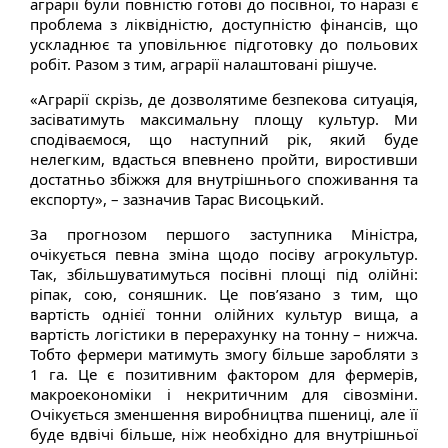
аграрії були повністю готові до посівної, то наразі є
проблема з ліквідністю, доступністю фінансів, що
ускладнює та уповільнює підготовку до польових
робіт. Разом з тим, аграрії налаштовані рішуче.
«Аграрії скрізь, де дозволятиме безпекова ситуація,
засіватимуть максимальну площу культур. Ми
сподіваємося, що наступний рік, який буде
нелегким, вдасться впевнено пройти, виростивши
достатньо збіжжя для внутрішнього споживання та
експорту», – зазначив Тарас Висоцький.
За прогнозом першого заступника Міністра,
очікується певна зміна щодо посіву агрокультур.
Так, збільшуватимуться посівні площі під олійні:
ріпак, сою, соняшник. Це пов’язано з тим, що
вартість однієї тонни олійних культур вища, а
вартість логістики в перерахунку на тонну – нижча.
Тобто фермери матимуть змогу більше заробляти з
1 га. Це є позитивним фактором для фермерів,
макроекономіки і некритичним для сівозміни.
Очікується зменшення виробництва пшениці, але її
буде вдвічі більше, ніж необхідно для внутрішньої