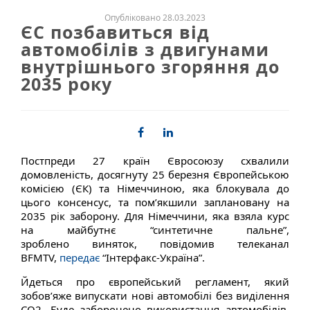
Опубліковано 28.03.2023
ЄС позбавиться від
автомобілів з двигунами
внутрішнього згоряння до
2035 року
Постпреди 27 країн Євросоюзу схвалили
домовленість, досягнуту 25 березня Європейською
комісією (ЄК) та Німеччиною, яка блокувала до
цього консенсус, та пом’якшили заплановану на
2035 рік заборону. Для Німеччини, яка взяла курс
на майбутнє “синтетичне пальне”,
зроблено виняток, повідомив телеканал
BFMTV,
передає
“Інтерфакс-Україна”.
Йдеться про європейський регламент, який
зобов’яже випускати нові автомобілі без виділення
CO2. Буде заборонено використання автомобілів,