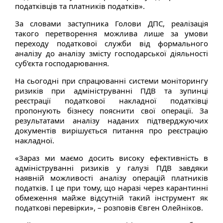
податківців та платників податків».
За словами заступника Голови ДПС, реалізація
такого перетворення можлива лише за умови
переходу податкової служби від формального
аналізу до аналізу змісту господарської діяльності
суб’єкта господарювання.
На сьогодні при спрацюванні системи моніторингу
ризиків при адмініструванні ПДВ та зупинці
реєстрації податкової накладної податківці
пропонують бізнесу пояснити свої операції. За
результатами аналізу наданих підтверджуючих
документів вирішується питання про реєстрацію
накладної.
«Зараз ми маємо досить високу ефективність в
адмініструванні ризиків у галузі ПДВ завдяки
наявній можливості аналізу операцій платників
податків. І це при тому, що наразі через карантинні
обмеження майже відсутній такий інструмент як
податкові перевірки», – розповів Євген Олейніков.