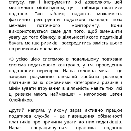
статусу, так і інструменти, які дозволяють цей
моніторинг мінімізувати, це – таблиця платника
податків. Такі таблиці надають можливість
фактично реєструвати податкові накладні поза
межами поточного моніторингу. Вони
використовується саме для того, щоб зменшити
увагу до того бізнесу, в діяльності якого податківці
бачать менше ризиків і зосередитись замість цього
на ризикових операціях.
«З усією цією системою в подальшому пов’язана
система податкового контролю, у т.ч. проведення
податкових перевірок. Наша головна мета – це
завдяки розумінню операцій зробити розподіл
платників за їх основними категоріями ризиків і
мінімізувати втручання в діяльність навіть тих, які
ці ризики мають найменше», – наголосив Євген
Олейніков.
Другий напрям, у якому зараз активно працює
податкова служба, – це підвищення обізнаності
платників про причини уваги до них податківців.
Наразі напрацьовується практика надання