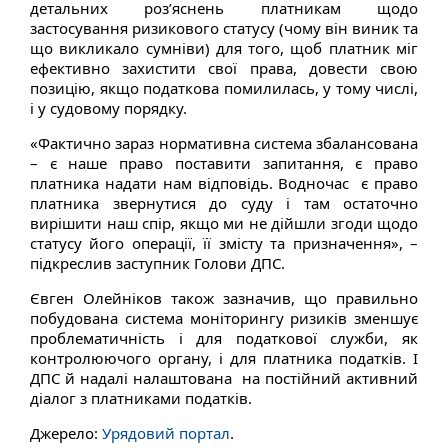
детальних роз’яснень платникам щодо
застосування ризикового статусу (чому він виник та
що викликало сумніви) для того, щоб платник міг
ефективно захистити свої права, довести свою
позицію, якщо податкова помилилась, у тому числі,
і у судовому порядку.
«Фактично зараз нормативна система збалансована
– є наше право поставити запитання, є право
платника надати нам відповідь. Водночас є право
платника звернутися до суду і там остаточно
вирішити наш спір, якщо ми не дійшли згоди щодо
статусу його операції, її змісту та призначення», –
підкреслив заступник Голови ДПС.
Євген Олейніков також зазначив, що правильно
побудована система моніторингу ризиків зменшує
проблематичність і для податкової служби, як
контролюючого органу, і для платника податків. І
ДПС й надалі налаштована на постійний активний
діалог з платниками податків.
Джерело:
Урядовий портал
.