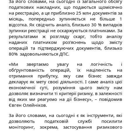
За його словами, на сьогодні із загального обсягу
податкових накладних, що подаються щомісячно
на реєстрацію, а це приблизно 25 млн документів за
місяць, попередньо зупиняється не більше 1
відсотка. Як свідчить аналіз, близько 30 % випадків
зупинки реєстрації не оскаржуються платниками. За
результатами ж розгляду скарг, тобто аналізу
наданих платником роз’яснень щодо змісту
операцій та підтверджуючих документів, близько
80% задовольняються ДПС.
«Ми звертаємо увагу на логічність і
обґрунтованість операцій, їх націленість на
отримання прибутку, яку сам бізнес завжди
декларує як мету своєї діяльності. І саме аналіз цієї
економічної суті, розуміння цього змісту нам
дозволяє визначити ті критерії ризику, в залежності
від яких ми реагуємо на дії бізнесу», – повідомив
Євген Олейніков.
За його словами, на сьогодні є як інструменти, які
дозволяють податковій службі посилити
моніторинг, зокрема, застосування ризикового