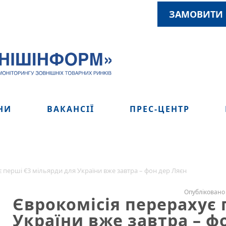
ЗАМОВИТИ 
НИ
ВАКАНСІЇ
ПРЕС-ЦЕНТР
 перші €3 мільярди для України вже завтра – фон дер Ляєн
Опубліковано 
Єврокомісія перерахує 
України вже завтра – ф