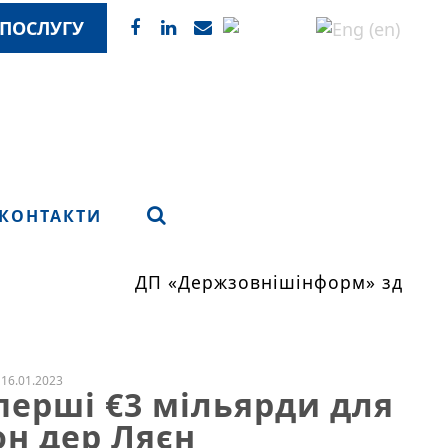
ПОСЛУГУ
КОНТАКТИ
ДП «Держзовнішінформ» здійсню
16.01.2023
перші €3 мільярди для
он дер Ляєн