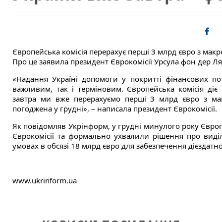
Європейська комісія перерахує перші 3 млрд євро з макр
Про це заявила президент Єврокомісії Урсула фон дер Л
«Надання Україні допомоги у покритті фінансових пот
важливим, так і терміновим. Європейська комісія ді
завтра ми вже перерахуємо перші 3 млрд євро з ма
погоджена у грудні», – написала президент Єврокомісії.
Як повідомляв Укрінформ, у грудні минулого року Євро
Єврокомісії та формально ухвалили рішення про виділ
умовах в обсязі 18 млрд євро для забезпечення дієздатнос
www.ukrinform.ua