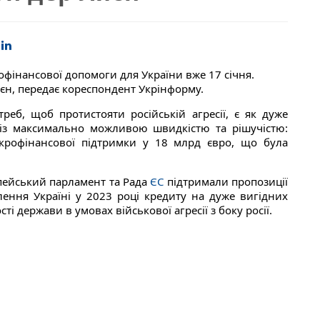
офінансової допомоги для України вже 17 січня.
яєн, передає кореспондент Укрінформу.
реб, щоб протистояти російській агресії, є як дуже
є із максимально можливою швидкістю та рішучістю:
крофінансової підтримки у 18 млрд євро, що була
пейський парламент та Рада
ЄС
підтримали пропозиції
ення Україні у 2023 році кредиту на дуже вигідних
ті держави в умовах військової агресії з боку росії.