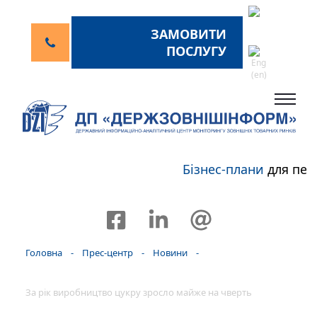
ЗАМОВИТИ
ПОСЛУГУ
Бізнес-плани
для пер
Головна
-
Прес-центр
-
Новини
-
За рік виробництво цукру зросло майже на чверть