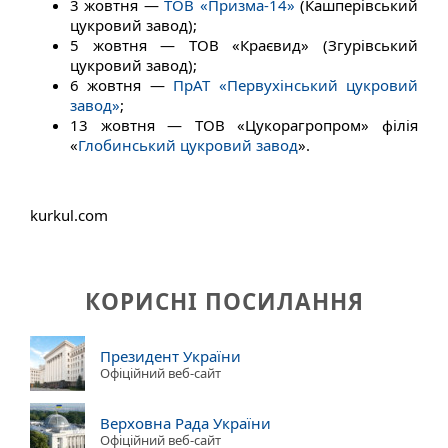
3 жовтня —
ТОВ «Призма-14»
(Кашперівський
цукровий завод);
5 жовтня — ТОВ «Краєвид» (Згурівський
цукровий завод);
6 жовтня —
ПрАТ «Первухінський цукровий
завод»
;
13 жовтня — ТОВ «Цукорагропром» філія
«
Глобинський цукровий завод
».
kurkul.com
КОРИСНІ ПОСИЛАННЯ
Президент України
Офіційний веб-сайт
Верховна Рада України
Офіційний веб-сайт