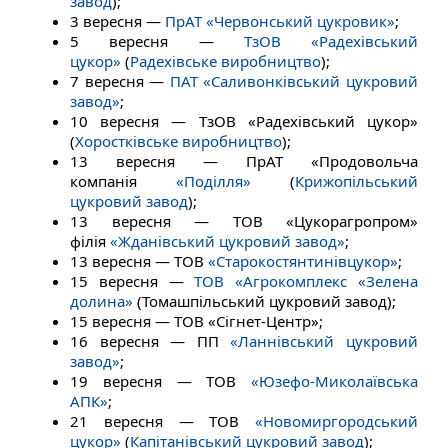
завод
);
3 вересня —
ПрАТ «Червонський цукровик»
;
5 вересня —
ТзОВ «Радехівський
цукор»
(
Радехівське виробництво
);
7 вересня —
ПАТ «Саливонківський цукровий
завод»
;
10 вересня — ТзОВ «Радехівський цукор»
(
Хоростківське виробництво
);
13 вересня — ПрАТ «Продовольча
компанія
«Поділля»
(
Крижопільський
цукровий завод
);
13 вересня — ТОВ «Цукорагропром»
філія
«Жданівський цукровий завод»
;
13 вересня — ТОВ
«Старокостянтинівцукор»
;
15 вересня —
ТОВ «Агрокомплекс «Зелена
долина»
(Томашпільський цукровий завод);
15 вересня — ТОВ «Сігнет-Центр»;
16 вересня — ПП
«Ланнівський цукровий
завод»
;
19 вересня — ТОВ
«Юзефо-Миколаївська
АПК»
;
21 вересня — ТОВ
«Новомиргородський
цукор»
(
Капітанівський цукровий завод
);