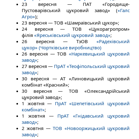
23 вересня — ПАТ «Городище-
Пустоварівський цукровий завод» (
«Галс
Агро»
);
23 вересня — ТОВ «Шамраївський цукор»;
24 вересня — ТОВ «Цукорагропром»
філія
«Яреськівський цукровий завод»
;
26 вересня — ТзОВ
«Радехівський
цукор»
(Чортківське виробництво)
26 вересня — ТОВ
«Наркевицький цукровий
завод»
;
27 вересня —
ПрАТ «Теофіпольський цукровий
завод»
;
30 вересня — АТ «Линовицький цукровий
комбінат «Красний»;
30 вересня — ТОВ «Олександрійський
цукровий завод»;
1 жовтня —
ПрАТ «Шепетівський цукровий
комбінат»
;
1 жовтня —
ПрАТ «Гнідавський цукровий
завод»
;
2 жовтня —
ТОВ «Новооржицький цукровий
завод»
;