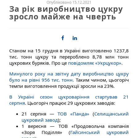
Опубліковано 15.12.2021
За рік виробництво цукру
зросло майже на чверть
Станом на 15 грудня в Україні виготовлено 1237,8
тис. тонн цукру та перероблено 8,78 млн тонн
цукрових буряків. Про це
повідомляє
«Укрцукор»
.
Минулого року на звітну дату виробництво цукру
було на рівні 956 тис. тонн.
Таким чином, цьогоріч
темпи виготовлення продукції зросли на 23%.
В Україні сезон цукроваріння стартував 21
серпня
. Цьогоріч працює 29 цукрових заводів:
21 серпня —
ТОВ «Панда»
(
Селищанський
цукровий завод
);
1 вересня — ТОВ «Продовольча компанія
«Зоря Поділля» (
Гайсинський цукровий