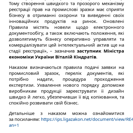
Тому створення швидкого та прозорого механізму
реєстрації прав на промислові зразки має сприяти
бізнесу в отриманні охорони та виведенні своїх
інноваційних продуктів на ринок. Оновлені
Правила містять новели щодо електронного
документообігу, а також включають положення, які
дозволятимуть бізнесу оперативно управляти та
комерціалізувати цей інтелектуальний актив ще на
стадії реєстрації», – зазначив
заступник Міністра
економіки України Віталій Кіндратів
.
Наказом визначаються правила подачі заявки на
промисловий зразок, перелік документів, які
потрібно надати, процедура проходження
експертизи. Ухвалення нового порядку допоможе
виробникам продукції зареєструвати її дизайн
швидко й легко, убезпечивши її від копіювання, та
спокійно розвивати свій бізнес.
Детальніше з наказом можна ознайомитися
за
посиланям:
https://ips.ligazakon.net/document/view/R
an=1