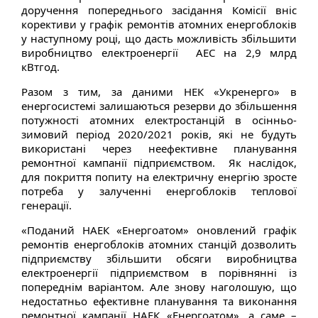
доручення попереднього засідання Комісії вніс
корективи у графік ремонтів атомних енергоблоків
у наступному році, що дасть можливість збільшити
виробництво електроенергії АЕС на 2,9 млрд
кВтгод.
Разом з тим, за даними НЕК «Укренерго» в
енергосистемі залишаються резерви до збільшення
потужності атомних електростанцій в осінньо-
зимовий період 2020/2021 років, які не будуть
використані через неефективне планування
ремонтної кампанії підприємством. Як наслідок,
для покриття попиту на електричну енергію зросте
потреба у залученні енергоблоків теплової
генерації.
«Поданий НАЕК «Енергоатом» оновлений графік
ремонтів енергоблоків атомних станцій дозволить
підприємству збільшити обсяги виробництва
електроенергії підприємством в порівнянні із
попереднім варіантом. Але знову наголошую, що
недостатньо ефективне планування та виконання
ремонтної кампанії НАЕК «Енергоатом», а саме –