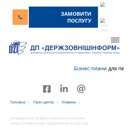
ЗАМОВИТИ
ПОСЛУГУ
Бізнес-плани
для пер
Головна
-
Прес-центр
-
Новини
-
Затверджено графіки ремонтної кампанії
енергогенеруючих підприємств на 2021 рік