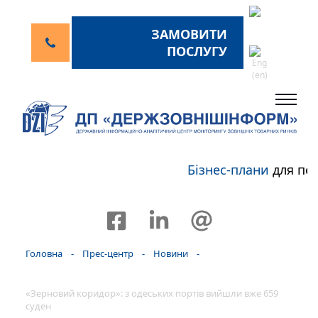
ЗАМОВИТИ
ПОСЛУГУ
Бізнес-плани
для пер
Головна
-
Прес-центр
-
Новини
-
«Зерновий коридор»: з одеських портів вийшли вже 659
суден