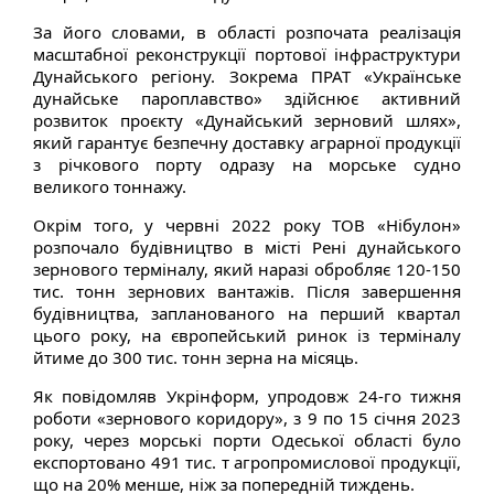
За його словами, в області розпочата реалізація
масштабної реконструкції портової інфраструктури
Дунайського регіону. Зокрема ПРАТ «Українське
дунайське пароплавство» здійснює активний
розвиток проєкту «Дунайський зерновий шлях»,
який гарантує безпечну доставку аграрної продукції
з річкового порту одразу на морське судно
великого тоннажу.
Окрім того, у червні 2022 року ТОВ «Нібулон»
розпочало будівництво в місті Рені дунайського
зернового терміналу, який наразі обробляє 120-150
тис. тонн зернових вантажів. Після завершення
будівництва, запланованого на перший квартал
цього року, на європейський ринок із терміналу
йтиме до 300 тис. тонн зерна на місяць.
Як повідомляв Укрінформ, упродовж 24-го тижня
роботи «зернового коридору», з 9 по 15 січня 2023
року, через морські порти Одеської області було
експортовано 491 тис. т агропромислової продукції,
що на 20% менше, ніж за попередній тиждень.