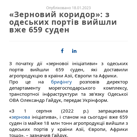
Опубліковано 18.01.2023
«Зерновий коридор»: з
одеських портів вийшли
вже 659 суден
З початку дії «зернової ініціативи» з одеських
портів вийшли 659 суден, які доставили
агропродукцію в країни Азії, Європи та Африки.
Про це на
брифінгу
розповів директор
департаменту морегосподарського комплексу,
транспортної інфраструктури та зв’язку Одеської
ОВА Олександр Гайдук, передає Укрінформ.
«З 1 серпня (2022 р.) запрацювала
«
зернова
ініціатива», і станом на сьогодні вже 659
суден із майже 18 млн тонн агропродукції вийшли з
одеських портів у країни Азії, Європи, Африки
тощо», – зазначив Гайдук.