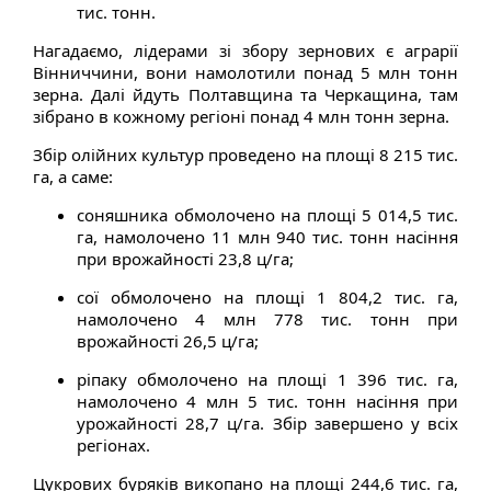
тис. тонн.
Нагадаємо, лідерами зі збору зернових є аграрії
Вінниччини, вони намолотили понад 5 млн тонн
зерна. Далі йдуть Полтавщина та Черкащина, там
зібрано в кожному регіоні понад 4 млн тонн зерна.
Збір олійних культур проведено на площі 8 215 тис.
га, а саме:
соняшника обмолочено на площі 5 014,5 тис.
га, намолочено 11 млн 940 тис. тонн насіння
при врожайності 23,8 ц/га;
сої обмолочено на площі 1 804,2 тис. га,
намолочено 4 млн 778 тис. тонн при
врожайності 26,5 ц/га;
ріпаку обмолочено на площі 1 396 тис. га,
намолочено 4 млн 5 тис. тонн насіння при
урожайності 28,7 ц/га. Збір завершено у всіх
регіонах.
Цукрових буряків викопано на площі 244,6 тис. га,