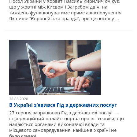
Посол України у Хорватії Василь Кирилич очікує,
що у жовтні між Києвом і Загребом двічі на
тиждень функціонуватиме пряме авіасполучення.
Як пише “Європейська правда“, про це посол у ...
28.08.2020
В Україні з’явився Гід з державних послуг
27 серпня запрацював Гід з державних послуг —
інформаційний онлайн-портал про всі сервіси, що
надаються органами виконавчої влади та
місцевого самоврядування. Раніше в Україні не
було єдиної ...