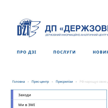
ПРО ДЗІ
ПОСЛУГИ
НОВИ
Головна
-
Прес-центр
-
Пресрелізи
-
РФ нарощує свою д
Заходи
Ми в ЗМІ