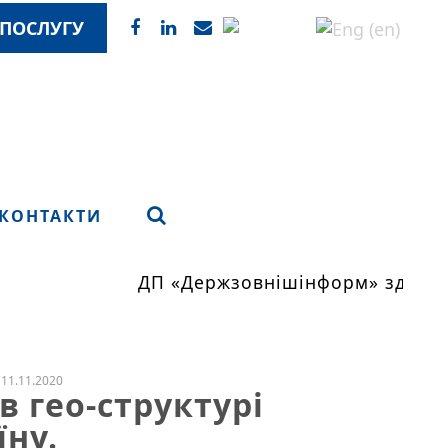
ПОСЛУГУ
КОНТАКТИ
ДП «Держзовнішінформ» здійсню
11.11.2020
 гео-структурі
їну.