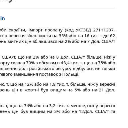
жби України, імпорт пропану (код УКТЗЕД 27111297-
сно вересня збільшився на 35% або на 16 тис. т до 62
ень митних цін збільшився на 2% або на 7 Дол. США/т
 США/т, що на 2% або на 8 Дол. США/т більше, ніж у
орту склала 70% з обсягом в 43,4 тис. т, що на 75% або
більшення долі російського ресурсу відбулось не тільки
уттєвого зменшення поставок з Польщі.
. т, що на 12% або на 1,8 тис. т. більше, ніж у вересні
вень цін в жовтні був вищим на 5% або на 21 Дол.
. т, що на 74% або на 3,2 тис. т. менше, ніж у вересні
івень цін був вищим на 3% або на 12Дол. США/т та