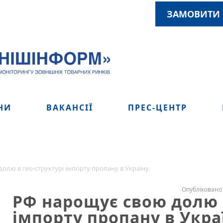
ЗАМОВИТИ 
НИ
ВАКАНСІЇ
ПРЕС-ЦЕНТР
олю в гео-структурі імпорту пропану в Україну.
Опубліковано 
РФ нарощує свою долю в
імпорту пропану в Укра