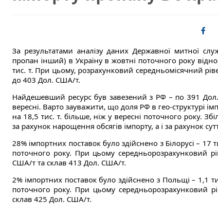
За результатами аналізу даних Державної митної слу
пропан інший) в Україну в жовтні поточного року відно
тис. т. При цьому, розрахунковий середньомісячний рів
до 403 Дол. США/т.
Найдешевший ресурс був завезений з РФ – по 391 Дол.
вересні. Варто зауважити, що доля РФ в гео-структурі імп
на 18,5 тис. т. більше, ніж у вересні поточного року. З
за рахунок нарощення обсягів імпорту, а і за рахунок с
28% імпортних поставок було здійснено з Білорусі – 17 тис
поточного року. При цьому середньорозрахунковий рі
США/т та склав 413 Дол. США/т.
2% імпортних поставок було здійснено з Польщі – 1,1 тис
поточного року. При цьому середньорозрахунковий р
склав 425 Дол. США/т.