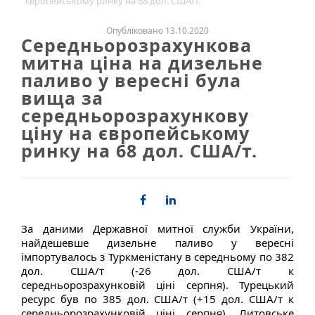
європейському ринку на 68 дол. США/т.
Опубліковано 13.10.2020
Середньорозрахункова
митна ціна на дизельне
паливо у вересні була
вища за
середньорозрахункову
ціну на європейському
ринку на 68 дол. США/т.
За даними Державної митної служби України,
найдешевше дизельне паливо у вересні
імпортувалось з Туркменістану в середньому по 382
дол. США/т (-26 дол. США/т к
середньорозрахунковій ціні серпня). Турецький
ресурс був по 385 дол. США/т (+15 дол. США/т к
середньорозрахунковій ціні серпня). Литовське