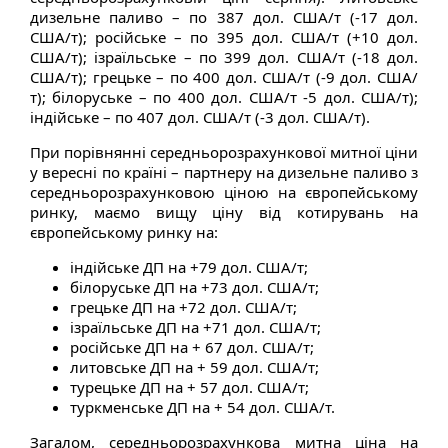
дизельне паливо – по 387 дол. США/т (-17 дол.
США/т); російське – по 395 дол. США/т (+10 дол.
США/т); ізраїльське – по 399 дол. США/т (-18 дол.
США/т); грецьке – по 400 дол. США/т (-9 дол. США/
т); білоруське – по 400 дол. США/т -5 дол. США/т);
індійське – по 407 дол. США/т (-3 дол. США/т).
При порівнянні середньорозрахункової митної ціни
у вересні по країні – партнеру на дизельне паливо з
середньорозрахунковою ціною на європейському
ринку, маємо вищу ціну від котирувань на
європейському ринку на:
індійське ДП на +79 дол. США/т;
білоруське ДП на +73 дол. США/т;
грецьке ДП на +72 дол. США/т;
ізраїльське ДП на +71 дол. США/т;
російське ДП на + 67 дол. США/т;
литовське ДП на + 59 дол. США/т;
турецьке ДП на + 57 дол. США/т;
туркменське ДП на + 54 дол. США/т.
Загалом, середньорозрахункова митна ціна на