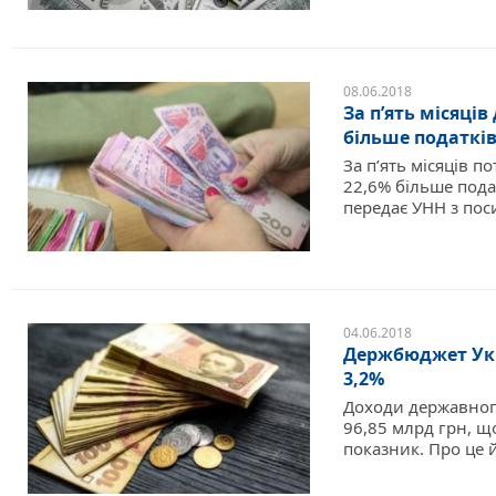
08.06.2018
За п’ять місяці
більше податкі
За п’ять місяців 
22,6% більше подат
передає УНН з поси
04.06.2018
Держбюджет Укр
3,2%
Доходи державног
96,85 млрд грн, щ
показник. Про це й