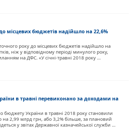
в до місцевих бюджетів надійшло на 22,6%
в
поточного року до місцевих бюджетів надійшло на
ків, ніж у відповідному періоді минулого року,
ланням на ДФС. «У січні-травні 2018 року ...
аїни в травні перевиконано за доходами на
о бюджету України в травні 2018 року становили
о на 2,99 млрд грн, або 3,2% більше, за плановий
деться у звітах Державної казначейської служби ...