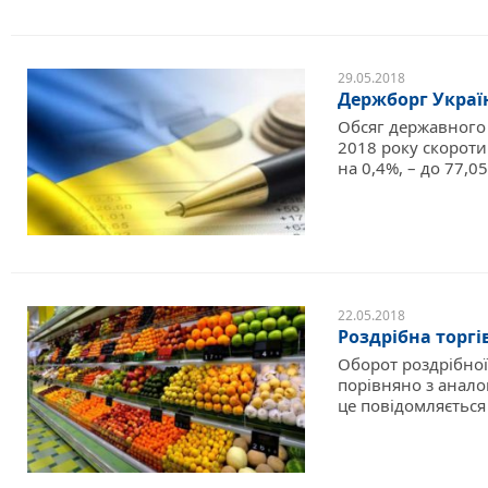
29.05.2018
Держборг Україн
Обсяг державного 
2018 року скороти
на 0,4%, – до 77,0
22.05.2018
Роздрібна торгі
Оборот роздрібної 
порівняно з анало
це повідомляється 