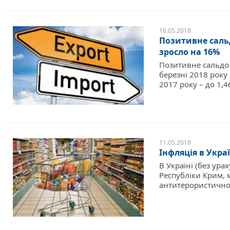
16.05.2018
Позитивне саль
зросло на 16%
Позитивне сальдо 
березні 2018 року
2017 року – до 1,4
11.05.2018
Інфляція в Украї
В Україні (без ур
Республіки Крим, 
антитерористичної 