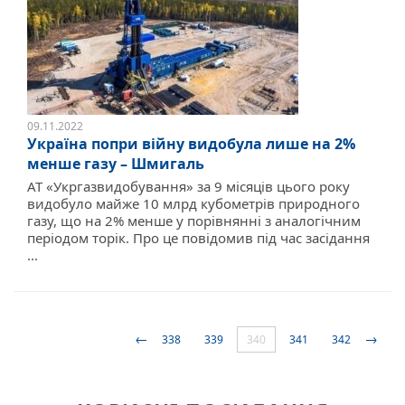
09.11.2022
Україна попри війну видобула лише на 2%
менше газу – Шмигаль
АТ «Укргазвидобування» за 9 місяців цього року
видобуло майже 10 млрд кубометрів природного
газу, що на 2% менше у порівнянні з аналогічним
періодом торік. Про це повідомив під час засідання
...
←
→
338
339
340
341
342