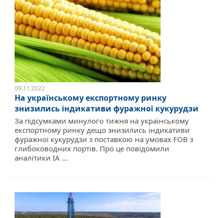
09.11.2022
На українському експортному ринку
знизились індикативи фуражної кукурудзи
За підсумками минулого тижня на українському
експортному ринку дещо знизились індикативи
фуражної кукурудзи з поставкою на умовах FOB з
глибоководних портів. Про це повідомили
аналітики ІА ...