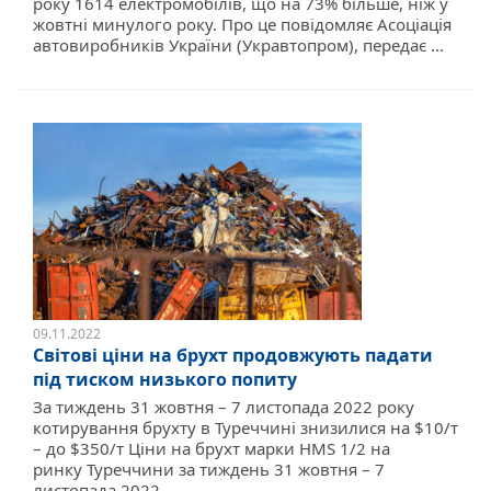
року 1614 електромобілів, що на 73% більше, ніж у
жовтні минулого року. Про це повідомляє Асоціація
автовиробників України (Укравтопром), передає ...
09.11.2022
Світові ціни на брухт продовжують падати
під тиском низького попиту
За тиждень 31 жовтня – 7 листопада 2022 року
котирування брухту в Туреччині знизилися на $10/т
– до $350/т Ціни на брухт марки HMS 1/2 на
ринку Туреччини за тиждень 31 жовтня – 7
листопада 2022 ...