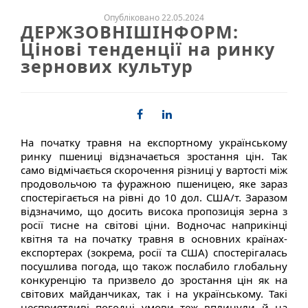
Опубліковано 22.05.2024
ДЕРЖЗОВНІШІНФОРМ:
Цінові тенденції на ринку
зернових культур
На початку травня на експортному українському
ринку пшениці відзначається зростання цін. Так
само відмічається скорочення різниці у вартості між
продовольчою та фуражною пшеницею, яке зараз
спостерігається на рівні до 10 дол. США/т. Заразом
відзначимо, що досить висока пропозиція зерна з
росії тисне на світові ціни. Водночас наприкінці
квітня та на початку травня в основних країнах-
експортерах (зокрема, росії та США) спостерігалась
посушлива погода, що також послабило глобальну
конкуренцію та призвело до зростання цін як на
світових майданчиках, так і на українському. Такі
несприятливі погодні умови теж вплинули й на