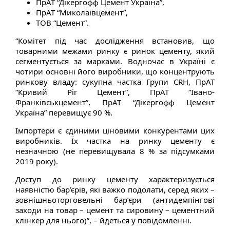
ПрАТ “Дікергофф Цемент Україна”,
ПрАТ “Миколаївцемент”,
ТОВ “Цемент”.
“Комітет під час дослідження встановив, що
товарними межами ринку є ринок цементу, який
сегментується за марками. Водночас в Україні є
чотири основні його виробники, що концентрують
ринкову владу: сукупна частка Групи CRH, ПрАТ
“Кривий Ріг Цемент”, ПрАТ “Івано-
Франківськцемент”, ПрАТ “Дікергофф Цемент
Україна” перевищує 90 %.
Імпортери є єдиними ціновими конкурентами цих
виробників. Їх частка на ринку цементу є
незначною (не перевищувала 8 % за підсумками
2019 року).
Доступ до ринку цементу характеризується
наявністю бар’єрів, які важко подолати, серед яких –
зовнішньоторговельні бар’єри (антидемпінгові
заходи на товар – цемент та сировину – цементний
клінкер для нього)”, – йдеться у повідомленні.