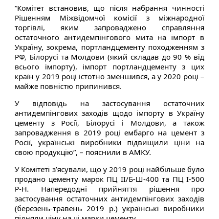
“Комітет встановив, що після набрання чинності
Рішенням Міжвідомчої комісії з міжнародної
торгівлі, яким запроваджено справляння
остаточного антидемпінгового мита на імпорт в
Україну, зокрема, портландцементу походженням з
РФ, Білорусі та Молдови (який складав до 90 % від
всього імпорту), імпорт портландцементу з цих
країн у 2019 році істотно зменшився, а у 2020 році –
майже повністю припинився.
У відповідь на застосування остаточних
антидемпінгових заходів щодо імпорту в Україну
цементу з Росії, Білорусі і Молдови, а також
запровадження в 2019 році ембарго на цемент з
Росії, українські виробники підвищили ціни на
свою продукцію”, – пояснили в АМКУ.
У Комітеті з’ясували, що у 2019 році найбільше було
продано цементу марок ПЦ ІІ/Б-Ш-400 та ПЦ І-500
Р-Н. Напередодні прийняття рішення про
застосування остаточних антидемпінгових заходів
(березень-травень 2019 р.) українські виробники
підняли ціну на ці марки цементу.