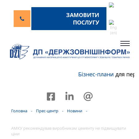
ЗАМОВИТИ
ПОСЛУГУ
Бізнес-плани
для перс
Головна
-
Прес-центр
-
Новини
-
АМКУ рекомендував виробникам цементу не підвищувати
ціни