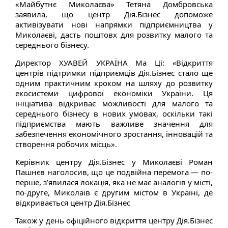
«Майбутнє Миколаєва» Тетяна Домбровська
заявила, що центр Дія.Бізнес допоможе
активізувати нові напрямки підприємництва у
Миколаєві, дасть поштовх для розвитку малого та
середнього бізнесу.
Директор ХУАВЕЙ УКРАЇНА Ма Ці:
«
Відкриття
центрів підтримки підприємців Дія.Бізнес стало ще
одним практичним кроком на шляху до розвитку
екосистеми цифрової економіки України. Ця
ініціатива відкриває можливості для малого та
середнього бізнесу в нових умовах, оскільки такі
підприємства мають важливе значення для
забезпечення економічного зростання, інновацій та
створення робочих місць».
Керівник центру Дія.Бізнес у Миколаєві Роман
Пашнєв наголосив, що це подвійна перемога — по-
перше, з’явилася локація, яка не має аналогів у місті,
по-друге, Миколаїв є другим містом в Україні, де
відкривається центр Дія.Бізнес
Також у день офіційного відкриття центру Дія.Бізнес