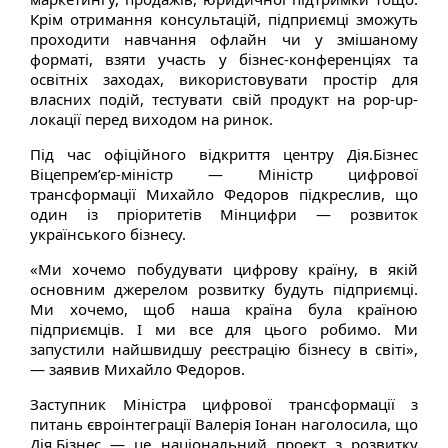
Крім отримання консультацій, підприємці зможуть
проходити навчання офлайн чи у змішаному
форматі, взяти участь у бізнес-конференціях та
освітніх заходах, використовувати простір для
власних подій, тестувати свій продукт на pop-up-
локації перед виходом на ринок.
Під час офіційного відкриття центру Дія.Бізнес
Віцепрем’єр-міністр — Міністр цифрової
трансформації Михайло Федоров підкреслив, що
один із пріоритетів Мінцифри — розвиток
українського бізнесу.
«Ми хочемо побудувати цифрову країну, в якій
основним джерелом розвитку будуть підприємці.
Ми хочемо, щоб наша країна була країною
підприємців. І ми все для цього робимо. Ми
запустили найшвидшу реєстрацію бізнесу в світі»,
— заявив Михайло Федоров.
Заступник Міністра цифрової трансформації з
питань євроінтеграції Валерія Іонан наголосила, що
Дія.Бізнес — це національний проект з розвитку