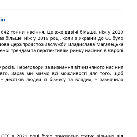
1642 тонни насіння. Це вже вдвічі більше, ніж у 2020
аз більше, ніж у 2019 році, коли з України до ЄС було
Голова Держпродспоживслужби Владислава Магалецька
еної трендам та перспективам ринку насіння в Європі
0 років. Переговори за визнання вітчизняного насіння
вго. Зараз ми маємо всі можливості для того, щоб
– десятків людей із бізнесу та влади», – зазначила
ЄЕС в 2021 році було присвоєно статус вільних від