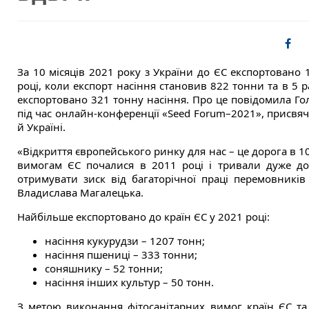
За 10 місяців 2021 року з України до ЄС експортовано 
році, коли експорт насіння становив 822 тонни та в 5 р
експортовано 321 тонну насіння. Про це повідомила 
під час онлайн-конференції «Seed Forum–2021», присвяч
й Україні.
«Відкриття європейського ринку для нас – це дорога в 1
вимогам ЄС почалися в 2011 році і тривали дуже до
отримувати зиск від багаторічної праці перемовників 
Владислава Магалецька.
Найбільше експортовано до країн ЄС у 2021 році:
насіння кукурудзи – 1207 тонн;
насіння пшениці – 333 тонни;
соняшнику – 52 тонни;
насіння інших культур – 50 тонн.
З метою виконання фітосанітарних вимог країн ЄС та 