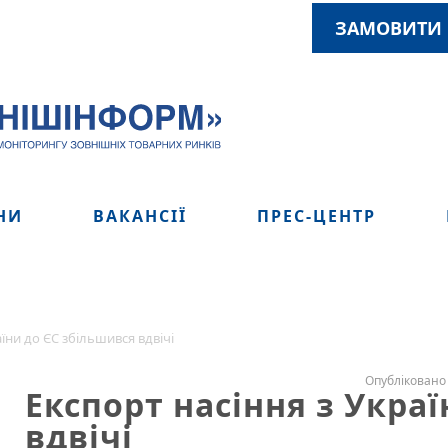
ЗАМОВИТИ 
НИ
ВАКАНСІЇ
ПРЕС-ЦЕНТР
аїни до ЄС збільшився вдвічі
Опубліковано 
Експорт насіння з Укра
вдвічі