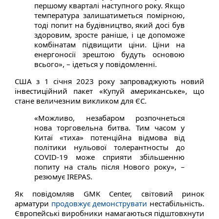
першому кварталі наступного року. Якщо
температура залишатиметься помірною,
тоді попит на будівництво, який досі був
здоровим, зросте раніше, і це допоможе
комбінатам підвищити ціни. Ціни на
енергоносії зрештою будуть основою
всього», – ідеться у повідомленні.
США з 1 січня 2023 року запроваджують новий
інвестиційний пакет «Купуй американське», що
стане величезним викликом для ЄС.
«Можливо, незабаром розпочнеться
нова торговельна битва. Тим часом у
Китаї «тиха» потенційна відмова від
політики нульової толерантносты до
COVID-19 може сприяти збільшенню
попиту на сталь після Нового року», –
резюмує IREPAS.
Як повідомляв GMK Center, світовий ринок
арматури
продовжує демонструвати
нестабільність.
Європейські виробники намагаються підштовхнути