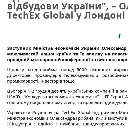
відбудови України”, – 
TechEx Global у Лондоні
Заступник Міністра економіки України Олександр
можливостей нашої країни та їх впливу на повоєн
провідній міжнародній конференції та виставці корп
Щороку захід приймає понад 5000 технічних директор
директорів, провайдерів телекомунікацій, розробникі
промисловості, інвесторів тощо.
Цьогоріч 1-2 грудня девʼять українських компаній в рамк
USAID “Конкурентоспроможна економіка” – IT Export Al
спільному національному стенді та провели індивідуальн
Українське Роуд-шоу на TechEx Global підтримало Мін
Міністра економіки Олександра Грибана, який виступив 
ІТ-індустрія є однією з найбільш швидкозростаючих 