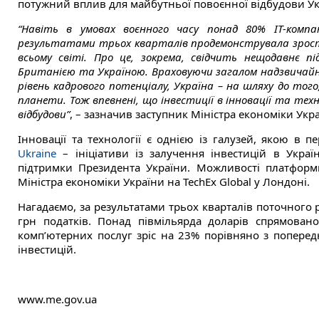
потужний вплив для майбутньої повоєнної відбудови Ук
“Навіть в умовах воєнного часу понад 80% IT-комп
результатами трьох кварталів продемонструвала зрост
всьому світі. Про це, зокрема, свідчить нещодавнє п
Британією та Україною. Враховуючи загалом надзвичайно
рівень кадрового потенціалу, Україна – на шляху до тог
планети. Тож впевнені, що інвестиції в інновації та тех
відбудови”
, – зазначив заступник Міністра економіки Укр
Інновації та технології є однією із галузей, якою в 
Ukraine
– ініціативи із залучення інвестицій в Украї
підтримки Президента України. Можливості платформи
Міністра економіки України на TechEx Global у Лондоні.
Нагадаємо, за результатами трьох кварталів поточного 
грн податків. Понад півмільярда доларів спрямовано
комп’ютерних послуг зріс на 23% порівняно з попередн
інвестицій.
www.me.gov.ua