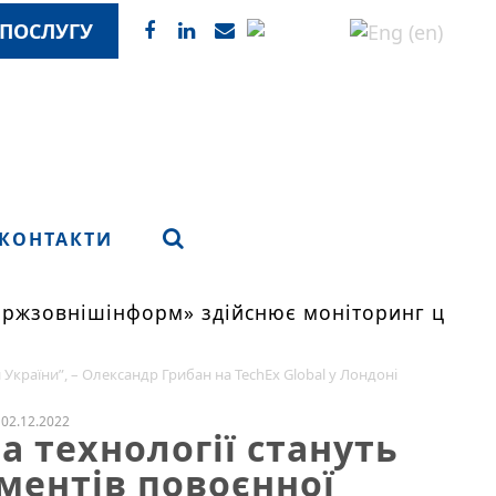
ПОСЛУГУ
КОНТАКТИ
жзовнішінформ» здійснює моніторинг цін на
и України”, – Олександр Грибан на TechEx Global у Лондоні
02.12.2022
та технології стануть
ментів повоєнної