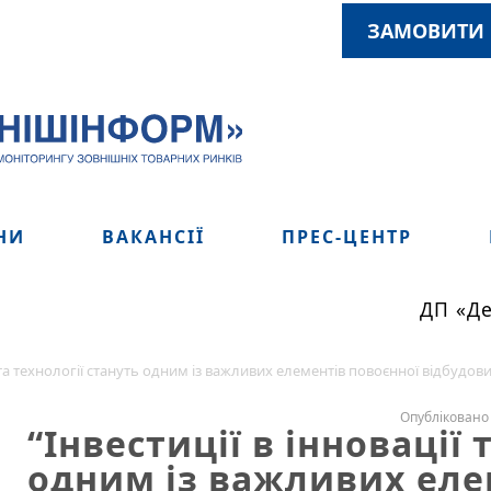
ЗАМОВИТИ 
НИ
ВАКАНСІЇ
ПРЕС-ЦЕНТР
ДП «Дер
ї та технології стануть одним із важливих елементів повоєнної відбудов
Опубліковано 
“Інвестиції в інновації 
одним із важливих еле