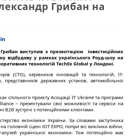
Олександр Грибан на
 Грибан виступив з презентацією інвестиційних
ну відбудову у рамках українського Роуд-шоу на
оративних технологій TechEx Global у Лондоні.
ів (CTO), керівників інновацій та технологій, IT-
в, представників державних установ, автомобільної
ах спільного проєкту Асоціації IT Ukraine та програми
liance – презентували свої можливості та сервіси на
і B2B зустрічі з потенційними клієнтами.
істерство економіки України. За словами заступника
на головній сцені IOT EXPO, попри всі виклики війни,
галузей української економіки. Тож потенційно має