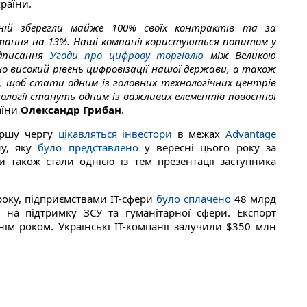
раїни.
аній зберегли майже 100% своїх контрактів та за
ання на 13%. Наші компанії користуються попитом у
ідписання
Угоди про цифрову торгівлю
між Великою
 високий рівень цифровізації нашої держави, а також
о, щоб стати одним із головних технологічних центрів
нології стануть одним із важливих елементів повоєнної
аїни
Олександр Грибан
.
першу чергу
цікавляться інвестори
в межах
Advantage
ну, яку
було представлено
у вересні цього року за
 також стали однією із тем презентації заступника
року, підприємствами IT-сфери
було сплачено
48 млрд
 на підтримку ЗСУ та гуманітарної сфери. Експорт
ім роком. Українські ІТ-компанії залучили $350 млн