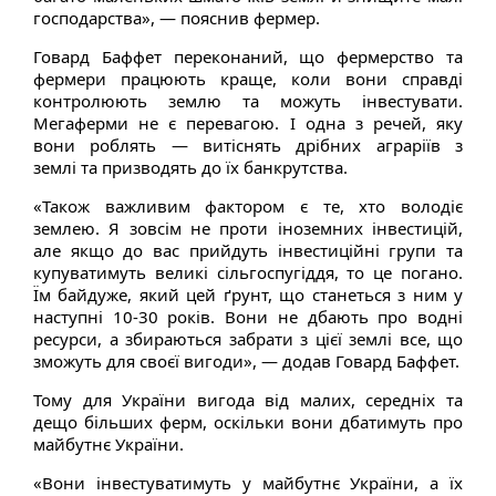
господарства», — пояснив фермер.
Говард Баффет переконаний, що фермерство та
фермери працюють краще, коли вони справді
контролюють землю та можуть інвестувати.
Мегаферми не є перевагою. І одна з речей, яку
вони роблять — витіснять дрібних аграріїв з
землі та призводять до їх банкрутства.
«Також важливим фактором є те, хто володіє
землею. Я зовсім не проти іноземних інвестицій,
але якщо до вас прийдуть інвестиційні групи та
купуватимуть великі сільгоспугіддя, то це погано.
Їм байдуже, який цей ґрунт, що станеться з ним у
наступні 10-30 років. Вони не дбають про водні
ресурси, а збираються забрати з цієї землі все, що
зможуть для своєї вигоди», — додав Говард Баффет.
Тому для України вигода від малих, середніх та
дещо більших ферм, оскільки вони дбатимуть про
майбутнє України.
«Вони інвестуватимуть у майбутнє України, а їх