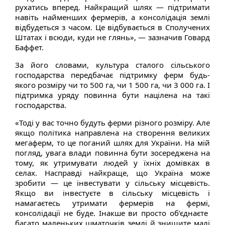
рухатись вперед. Найкращий шлях — підтримати
навіть найменших фермерів, а консолідація землі
відбудеться з часом. Це відбувається в Сполучених
Штатах і всюди, куди не глянь», — зазначив Говард
Баффет.
За його словами, культура сталого сільського
господарства передбачає підтримку ферм будь-
якого розміру чи то 500 га, чи 1 500 га, чи 3 000 га. І
підтримка уряду повинна бути націлена на такі
господарства.
«Тоді у вас точно будуть ферми різного розміру. Але
якщо політика направлена на створення великих
мегаферм, то це поганий шлях для України. На мій
погляд, увага влади повинна бути зосереджена на
тому, як утримувати людей у їхніх домівках в
селах. Насправді найкраще, що Україна може
зробити — це інвестувати у сільську місцевість.
Якщо ви інвестуєте в сільську місцевість і
намагаєтесь утримати фермерів на фермі,
консолідації не буде. Інакше ви просто об’єднаєте
багато маленьких шматочків землі й знищите малі