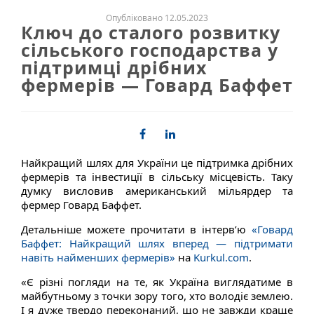
Опубліковано 12.05.2023
Ключ до сталого розвитку
сільського господарства у
підтримці дрібних
фермерів — Говард Баффет
Найкращий шлях для України це підтримка дрібних
фермерів та інвестиції в сільську місцевість. Таку
думку висловив американський мільярдер та
фермер Говард Баффет.
Детальніше можете прочитати в інтерв’ю
«Говард
Баффет: Найкращий шлях вперед — підтримати
навіть найменших фермерів»
на
Kurkul.com
.
«Є різні погляди на те, як Україна виглядатиме в
майбутньому з точки зору того, хто володіє землею.
І я дуже твердо переконаний, що не завжди краще