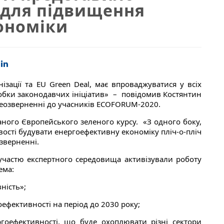
и для підвищення
ономіки
ізації та EU Green Deal, має впроваджуватися у всіх
робки законодавчих ініціатив» – повідомив Костянтин
ідеозверненні до учасників ECOFORUM-2020.
ваного Європейського зеленого курсу. «З одного боку,
ивості будувати енергоефективну економіку пліч-о-пліч
зверненні.
 участю експертного середовища активізували роботу
ема:
ність»;
ефективності на період до 2030 року;
ргоефективності, що буде охоплювати різні сектори