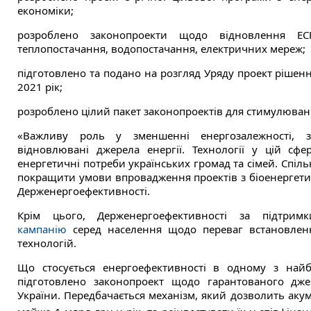
економіки;
розроблено законопроекти щодо відновлення ЕС
теплопостачання, водопостачання, електричних мереж;
підготовлено та подано на розгляд Уряду проект ріше
2021 рік;
розроблено цілий пакет законопроектів для стимулюванн
«Важливу роль у зменшенні енергозалежності, за
відновлювані джерела енергії. Технології у цій сф
енергетичні потреби українських громад та сімей. Спіл
покращити умови впровадження проектів з біоенергети
Держенергоефективності.
Крім цього, Держенергоефективності за підтрим
кампанію
серед населення щодо переваг встановлення
технологій.
Що стосується енергоефективності в одному з найб
підготовлено законопроект щодо гарантованого джер
України. Передбачається механізм, який дозволить ак