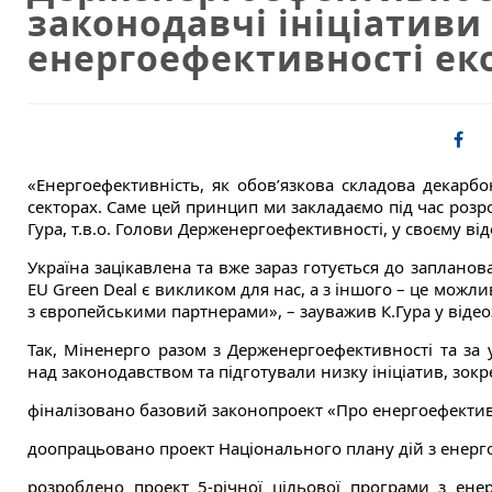
законодавчі ініціатив
енергоефективності ек
«Енергоефективність, як обов’язкова складова декарбон
секторах. Саме цей принцип ми закладаємо під час роз
Гура, т.в.о. Голови Держенергоефективності, у своєму в
Україна зацікавлена та вже зараз готується до заплано
EU Green Deal є викликом для нас, а з іншого – це можл
з європейськими партнерами», – зауважив К.Гура у відео
Так, Міненерго разом з Держенергоефективності та за
над законодавством та підготували низку ініціатив, зокр
фіналізовано базовий законопроект «Про енергоефектив
доопрацьовано проект Національного плану дій з енерго
розроблено проект 5-річної цільової програми з ене