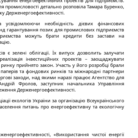
ансування енергоефективних проектів для підприємств.
ля промисловості детально розповіла Тамара Буренко,
тку Держенергоефективності.
а усвідомлюючи необхідність дієвих фінансових
онд гарантування позик для промислових підприємств
приємства можуть брати кредити без застави на
ацію.
 є зелені облігації. Їх випуск дозволить залучати
еалізація інвестиційних проектів – заощаджувати
о ринку прийнято закон. Участь у його розробці брали
 паперів та фондових ринків та міжнародні партнери
очергові заходи, над якими наразі працює Агентство для
Андрій Фролов, заступник начальника Управління
еження Держенергоефективності.
ції екологів України за організацію Всеукраїнського
населення питань про енергоефективну та екологічну
нергоефективності, «Використання чистої енергії