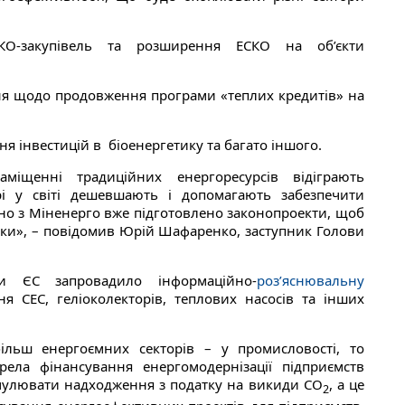
КО-закупівель та розширення ЕСКО на об’єкти
ння щодо продовження програми «теплих кредитів» на
я інвестицій в біоенергетику та багато іншого.
міщенні традиційних енергоресурсів відіграють
ері у світі дешевшають і допомагають забезпечити
ьно з Міненерго вже підготовлено законопроекти, щоб
ки», – повідомив Юрій Шафаренко, заступник Голови
ки ЄС запровадило інформаційно-
роз’яснювальну
 СЕС, геліоколекторів, теплових насосів та інших
ільш енергоємних секторів – у промисловості, то
ела фінансування енергомодернізації підприємств
умулювати надходження з податку на викиди СО
, а це
2