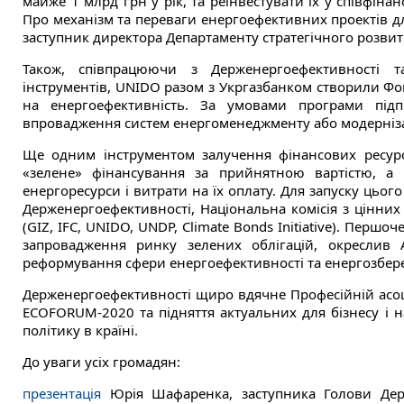
майже 1 млрд грн у рік, та реінвестувати їх у співфін
Про механізм та переваги енергоефективних проектів д
заступник директора Департаменту стратегічного розви
Також, співпрацюючи з Держенергоефективності т
інструментів, UNIDO разом з Укргазбанком створили Ф
на енергоефективність. За умовами програми під
впровадження систем енергоменеджменту або модерніз
Ще одним інструментом залучення фінансових ресурсів
«зелене» фінансування за прийнятною вартістю, а р
енергоресурси і витрати на їх оплату. Для запуску цьог
Держенергоефективності, Національна комісія з цінних
(GIZ, IFC, UNIDO, UNDP, Climate Bonds Initiative). Перш
запровадження ринку зелених облігацій, окреслив 
реформування сфери енергоефективності та енергозбер
Держенергоефективності щиро вдячне Професійній асоціа
ECOFORUM-2020 та підняття актуальних для бізнесу і 
політику в країні.
До уваги усіх громадян:
презентація
Юрія Шафаренка, заступника Голови Держе