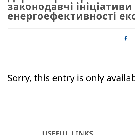
законодавчі ініціатив
енергоефективності ек
Sorry, this entry is only availa
USEFUL LINKS