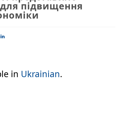
и для підвищення
ономіки
ble in
Ukrainian
.