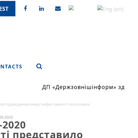
EST
NTACTS
ДП «Держзовнішінформ» здійсню
для підвищення енергоефективності економіки
09.2020
-2020
ті представило