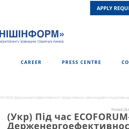
APPLY REQU
S
CAREER
PRESS CENTRE
CO
UM-2020 Держенергоефективності представило законодавчі ініціативи 
Posted 28.
(Укр) Під час ECOFORUM
Держенергоефективнос