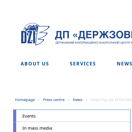
ABOUT US
SERVICES
NEW
Homepage
-
Press centre
-
News
-
(Укр) Під час ECOFOR
Events
In mass media